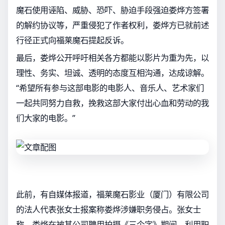
魔石使用诬陷、威胁、恐吓、胁迫手段强迫娄烨方签署
的解约协议等，严重侵犯了作者权利，娄烨方已就前述
行径正式向福莱魔石提起反诉。
最后，娄烨公开呼吁相关各方都能以影片为重为先，以
理性、务实、坦诚、透明的态度互相沟通，达成谅解。
“希望所有参与这部电影的电影人、音乐人、艺术家们
一起共同努力自救，挽救这部大家付出心血和劳动的我
们大家的电影。”
此前，有自媒体报道，福莱魔石影业（厦门）有限公司
的法人代表张女士报案称娄烨涉嫌职务侵占。张女士
称，娄烨在被其公司聘用拍摄《三个字》期间，利用职