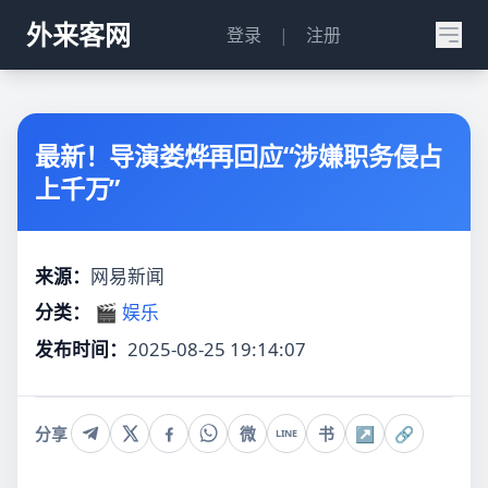
外来客网
登录
|
注册
最新！导演娄烨再回应“涉嫌职务侵占
上千万”
来源：
网易新闻
分类：
🎬 娱乐
发布时间：
2025-08-25 19:14:07
分享
微
书
↗
🔗
LINE