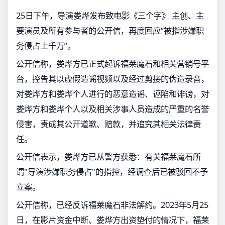
25日下午，导演娄烨发布致电影《三个字》 主创、主
要演员及所有参与者的公开信，再度回应“被指涉嫌职
务侵占上千万”。
公开信称，娄烨方已正式起诉福莱魔石和相关营销号平
台，控告其以虚假造谣视频以及经过剪接的伪造录音，
对娄烨方和娄烨个人进行的恶意造谣、诬陷和诽谤，对
娄烨方和娄烨个人以及相关涉事人员造成的严重的名誉
侵害，责成其公开道歉、赔款，并追究其相关法律责
任。
公开信表示，娄烨方已从警方获悉：有关福莱魔石所
谓"导演涉嫌职务侵占"的指控，经调查后已被驳回不予
立案。
公开信称，已经反诉福莱魔石非法解约。2023年5月25
日，在影片资金中断、娄烨方出资垫付的情况下，福莱