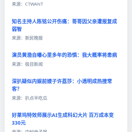
来源：CTWANT
知名主持人陈铭公开伤痛：哥哥因父亲遭报复成
弱智
来源：新民晚报
演员黄渤自曝心里多年的恐惧：我大概率将患病
来源：极目新闻
深扒疑似内娱前嫂子许荔莎：小透明成热搜常
客？
来源：扒点半吃瓜
好莱坞特效师展示AI生成科幻大片 百万成本变
330元
来源：中时电子报