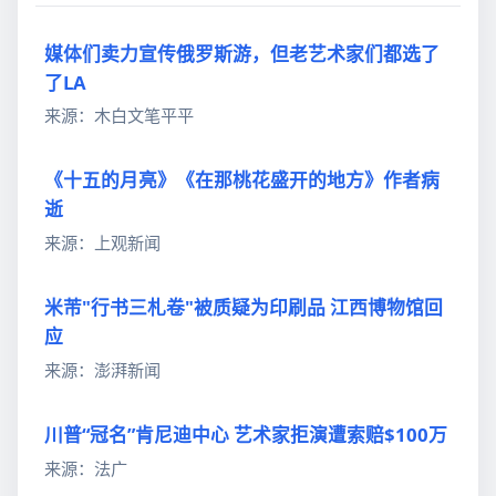
媒体们卖力宣传俄罗斯游，但老艺术家们都选了
了LA
来源：木白文笔平平
《十五的月亮》《在那桃花盛开的地方》作者病
逝
来源：上观新闻
米芾"行书三札卷"被质疑为印刷品 江西博物馆回
应
来源：澎湃新闻
川普“冠名”肯尼迪中心 艺术家拒演遭索赔$100万
来源：法广