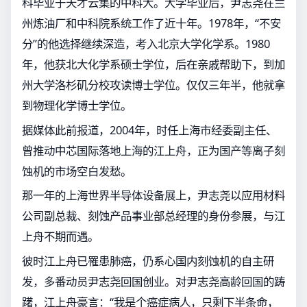
科毕业于天才云集的中科大。大学毕业后，尹志尧在兰
州炼油厂和中科院系统工作了近十年。1978年，“不安
分”的他选择继续深造，考入北京大学化学系。1980
年，他获北大化学系硕士学位，后在亲戚帮助下，到加
州大学洛杉矶分校攻读博士学位。仅仅三年半，他就拿
到物理化学博士学位。
据媒体此前报道，2004年，时任上海市经委副主任、
曾推动中芯国际落地上海的江上舟，正为国产等离子刻
蚀机的市场空白发愁。
那一年的上海世界半导体设备展上，尹志尧以应用材料
公司副总裁、刻蚀产品事业部总经理的身份参展，与江
上舟不期而遇。
彼时江上舟已罹患肺癌，仍系心国内刻蚀机的自主研
发，多番动员尹志尧回国创业。对尹志尧高龄回国的踌
躇，江上舟豪言：“我是个癌症病人，只剩下半条命，