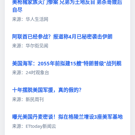
美枪械家族灭门惨案 兄弟为土地反目 弟杀哥嫂后
自尽
来源：华人生活网
阿联酋已经参战？报道称4月已秘密袭击伊朗
来源：华尔街见闻
美国海军：2055年前拟建15艘“特朗普级”战列舰
来源：24时观象台
十年摆脱美国军援，真的假的？
来源：新民周刊
曝光美国丹麦密谈！拟在格陵兰增设3座美军基地
来源：ETtoday新闻云