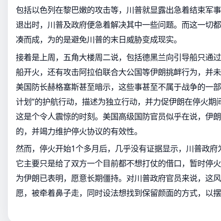
包括以色列在黎巴嫩的攻击等，川普就显露出急着结束军事
退出时，川普及政府便急着解决其中一些问题。而这一切都
凑而成，为的是避免川普的末日威胁变成现实。
接着是上周，五角大楼周二说，包括德黑兰向引导船只通过
船开火，还有攻击阿拉伯联合大公国等伊朗挑衅行为，并未
美国防长赫格塞斯甚至暗示，这些事甚至不属于战争的一部
计划”的护航行动，描述为独立行动，并力促伊朗在停火期间
这是个令人震惊的时刻。美国高级国防官员似乎在说，伊朗
的，并竭力维护停火协议的有效性。
然而，停火开始1个多月后，几乎没有证据显示，川普政府
它主要只是给了双方一个目前都不想打仗的借口，暂时停火
为伊朗已表明，愿意长期僵持。对川普政府官员来说，这风
愿，被牵着鼻子走，同时设法想找到保留颜面的方式，以摆