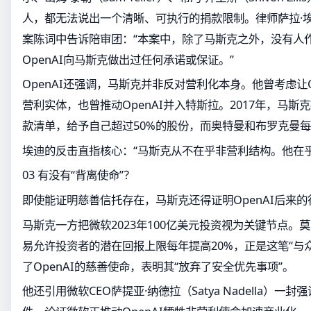
人，都无法说出一个清晰、可执行的捐款限制。律师萨拉·埃迪（
案陈词中告诉陪审团：“本案中，除了马斯克之外，没有人
OpenAI向马斯克做出过任何承诺或保证。”
OpenAI还强调，马斯克并非反对营利化本身。他曾考虑让O
营利实体，也曾推动OpenAI并入特斯拉。2017年，马
款清单，给予自己超过50%的股份，而奥特曼和布罗克曼每人
埃迪的反击直指核心：“马斯克从不在乎非营利结构。他在乎
03 有没有“背离使命”？
即使能证明慈善信托存在，马斯克还得证明OpenAI后来
马斯克一方把微软2023年100亿美元投资视为关键节点。
易允许投资者的潜在回报上限每年提高20%，正是这笔“与
了OpenAI的慈善使命，表明其“放弃了安全优先事项”。
他还引用微软CEO萨提亚·纳德拉（Satya Nadella）一封