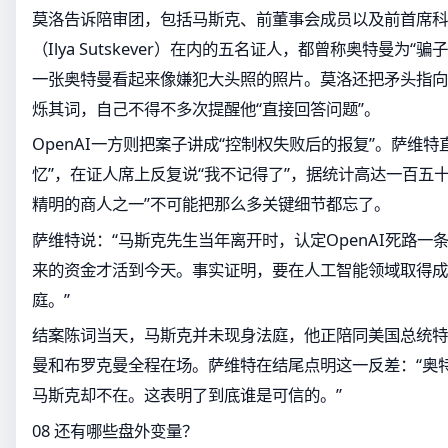
莫洛告诉陪审团，包括马斯克、前董事会成员以及前首席科
（Ilya Sutskever）在内的五名证人，都曾称奥特曼为“
一张奥特曼看起来像嫌犯大头照的照片。莫洛还把矛头指向
烁其词，自己不得不多次提醒他“直接回答问题”。
OpenAI一方则把案子讲成“控制权失败后的报复”。萨维
忆”，在证人席上反复说“我不记得了”，据统计高达一百五
精明的商人之一”不可能把那么多关键细节都忘了。
萨维特说：“马斯克先生当年离开时，认定OpenAI死路一
来的资金才活到今天。事实证明，要在人工智能领域取得成
庭。”
结案陈词当天，马斯克并未现身法庭，他正陪同美国总统特
曼和布罗克曼全程在场。萨维特在结尾点明这一反差：“奥
马斯克却不在。这表明了到底谁是可信的。”
08 还有哪些盘外变量？