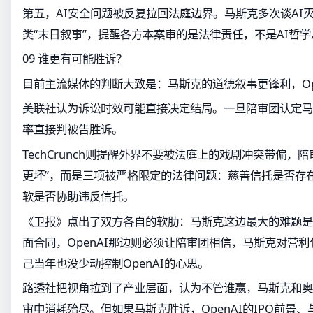
第五，AI安全问题被反复拉回法庭边界。马斯克多次谈AI
类“末日叙事”，提醒各方本案审的是法律责任，不是AI哲
09 谁更有可能胜诉？
目前主流媒体的判断大致是：马斯克的道德叙事更锋利，Op
美联社认为诉讼时效可能直接决定结局。一旦陪审团认定马
率直接判被告胜诉。
TechCrunch则提醒外界不要被法庭上的戏剧冲突带偏，
更坏”，而是三项被严格限定的法律问题：慈善信托是否存
软是否协助违反信托。
《卫报》点出了双方各自的软肋：马斯克这边最大的难题是
面合同，OpenAI那边则必须让陪审团相信，马斯克对营
己当年也没少动控制OpenAI的心思。
路透社把视角拉到了产业层面，认为不管谁赢，马斯克和奥
审中消耗殆尽。但如果马斯克胜诉，OpenAI的IPO前景