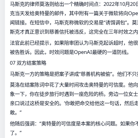
马斯克的律师莫洛则给出一个精确时间点：2022年10月2
克当天发给奥特曼的邮件，其中附有一篇关于微软将向Open
闻链接。在短信中，马斯克称微软的交易是“诱饵调包”。
斯克才真正意识到慈善信托被违反，这完全在三年时效之内
法官此前已经提示，如果陪审团认为马斯克起诉超时，他很
被告胜诉。因此，时效问题是OpenAI最硬的一道防线。
07 双方结案策略
马斯克一方的策略是把案子讲成“慈善机构被偷”。他们不
莫洛在结案陈词中花了大量时间攻击奥特曼的可信度。他向
象一下，你在徒步旅行时遇到一座危险的桥。旁边一位女士
亲口说过这桥是安全的。’你敢把命交给他这一句话，然后
敢。”
他随后强调：“奥特曼的可信度是本案的核心问题。如果你
了。”