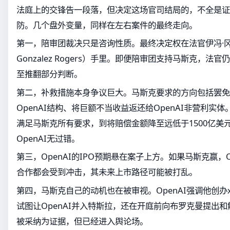
法庭上的交锋告一段落，但决定这场官司结局的，不全是证
防。几个盘外变量，同样在左右案件的最终走向。
第一，陪审团裁决只是咨询性质。最终决定权在法官伊冯·冈萨
Gonzalez Rogers）手里。即便陪审团支持马斯克，
至推翻部分判断。
第二，补救措施本身争议巨大。马斯克要求的方向包括罢免
OpenAI结构、将巨额不当收益返还给OpenAI非营利实
满足马斯克所有要求，到将赔偿金额降至远低于1500亿美
OpenAI无过错。
第三，OpenAI的IPO预期悬在案子上方。如果马斯克赢，O
合作都会受到冲击，其未来上市路径可能被打乱。
第四，马斯克自己的动机也在被审视。OpenAI强调他创办xA
试图让OpenAI并入特斯拉，还在开庭前向布罗克曼提出
被采纳为证据，但已经进入舆论场。