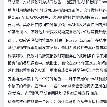
马斯克一方将微软列为共同被告，指控其“协助和教唆”Ope
莫洛引用纳德拉“不想成为IBM”的内部邮件，论证微软担心
借OpenAI保持技术领先，这说明微软并非被动投资者，而是
要力量。莫洛还在陈词中列举了OpenAI违反慈善信托的多
AI基础技术，不过他并未提及马斯克自己的xAI也没有开源
对此，微软首席律师拉塞尔·科恩（Russell Cohen）在
其他律师在庭审期间发言不多，是因为微软并未真正参与本
科恩辩称，微软对马斯克捐款时可能存在的限制条件毫不知
投资前的尽职调查中。他指出，微软在2019年至2023年间的
营利组织董事会的批准，董事会成员中甚至包括当时为马斯
齐里斯是本案中的一个特殊角色——她不仅是OpenAI前
个孩子的母亲。庭审中，一名OpenAI高管曾指责齐里斯在
送”信息，齐里斯和马斯克团队均坚称她是独立行事的。
科恩的核心信息是一个反问：为什么马斯克从未直接找过微