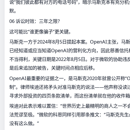
说“我们彼此都有对方的电话号码”，暗示马斯克本有充分
默。
06 诉讼时效：三年之限？
这可能比“谁更像骗子”更关键。
马斯克一方于2024年8月5日提起本案。OpenAI主张，马斯
已经知道或应当知道OpenAI的营利化方向，因此慈善信
不当得利，关键日期是2022年8月5日。对于微软的协助
是后来追加的被告，关键时间点相应后移。
OpenAI最重要的证据之一，是马斯克2020年就曾公开称“
制”。律师埃迪还将矛头对准马斯克的说法——他声称没读过一份
寻求外部投资的四页条款清单，而这份清单就在他的收件箱
埃迪对此表示难以置信：“世界历史上最精明的商人之一不
法荒谬至极。”微软的科恩同样引用那条推文：“马斯克先
没有这么做。”