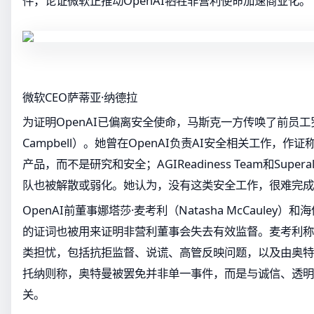
件，论证微软正推动OpenAI牺牲非营利使命加速商业化。
微软CEO萨蒂亚·纳德拉
为证明OpenAI已偏离安全使命，马斯克一方传唤了前员工罗茜
Campbell）。她曾在OpenAI负责AI安全相关工作，
产品，而不是研究和安全；AGIReadiness Team和Superal
队也被解散或弱化。她认为，没有这类安全工作，很难完成O
OpenAI前董事娜塔莎·麦考利（Natasha McCauley）和海伦
的证词也被用来证明非营利董事会失去有效监督。麦考利称
类担忧，包括抗拒监督、说谎、高管反映问题，以及由奥特
托纳则称，奥特曼被罢免并非单一事件，而是与诚信、透明
关。