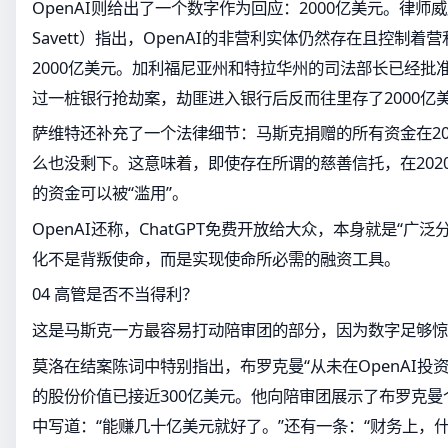
OpenAI则给出了一个数字作为回应：2000亿美元。律师威廉·
Savett）指出，OpenAI的非营利实体仍然存在且控制
2000亿美元。加利福尼亚州和特拉华州的司法部长已经批
过一桩银行抢劫案，劫匪进入银行后反而往里存了2000亿
萨维特还补充了一个法律细节：马斯克捐赠的所有资金在20
么也没剩下。这意味着，即使存在所谓的慈善信托，在202
的资金可以被“滥用”。
OpenAI还称，ChatGPT免费开放给大众，本身就是“广泛
化不是背叛使命，而是实现使命所必需的融资工具。
04 高管是否不当得利？
这是马斯克一方最容易打动陪审团的部分，因为数字足够惊
莫洛在结案陈词中特别指出，布罗克曼“从未在OpenAI投
的股份价值已接近300亿美元。他向陪审团展示了布罗克
中写道：“能赚几十亿美元就好了。”还有一条：“财务上，什