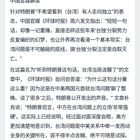
中国官媒解读
针对特朗普“不希望看到（台湾）有人走向独立”的表
态，中国官媒《环球时报》周六发文指出：“短短一句
话，却像一记重锤，直接击碎这些年来‘台独’分裂势力
反复编织的幻梦，也让外界再次看清一个基本现实：台
湾问题是不可触碰的底线，搞‘台独’分裂注定是自取灭
亡。”
在这篇名为“听到特朗普这句话，台湾当局该醒了”的文
章中，《环球时报》自问自答道：“为什么这句话分量
这么重？因为这是在中美两国元首就台湾问题‘聊了整
晚、谈了很多’之后，特朗普公开发出的声音。” 文章补
充说：“特朗普坦言，中方在台湾问题上的立场‘非常强
硬’。这实际上已经说明，经过面对面深度会晤，美方
更加清楚地意识到，台湾问题是中美关系中牵一发而动
全身的关键所在，容不得半点含糊、绝不可随意试探。