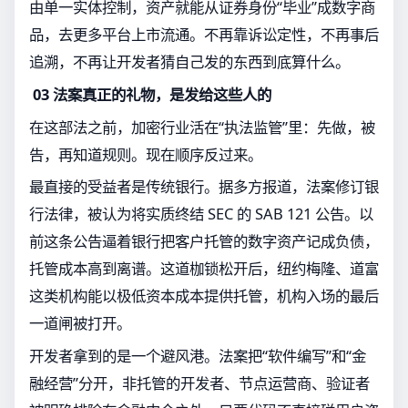
由单一实体控制，资产就能从证券身份“毕业”成数字商
品，去更多平台上市流通。不再靠诉讼定性，不再事后
追溯，不再让开发者猜自己发的东西到底算什么。
03 法案真正的礼物，是发给这些人的
在这部法之前，加密行业活在“执法监管”里：先做，被
告，再知道规则。现在顺序反过来。
最直接的受益者是传统银行。据多方报道，法案修订银
行法律，被认为将实质终结 SEC 的 SAB 121 公告。以
前这条公告逼着银行把客户托管的数字资产记成负债，
托管成本高到离谱。这道枷锁松开后，纽约梅隆、道富
这类机构能以极低资本成本提供托管，机构入场的最后
一道闸被打开。
开发者拿到的是一个避风港。法案把“软件编写”和“金
融经营”分开，非托管的开发者、节点运营商、验证者