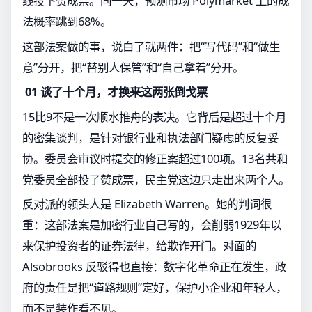
线投下赞成票。同一天，预测市场 Polymarket 上的成
法概率跳到68%。
这部法案做的事，说白了就两件：把“写代码”和“做生
意”分开，把“替别人保管”和“自己拿着”分开。
01 谈了十个月，才换来这两张倒戈票
15比9不是一次顺水推舟的表决。它背后是超过十个月
的密集谈判，是针对银行业和执法部门疑虑的反复妥
协。委员会审议时提交的修正案超过100项。13名共和
党委员全部投了赞成票，民主党这边只走出来两个人。
反对派的领头人是 Elizabeth Warren。她的判词很
重：这部法案是加密行业自己写的，会削弱1929年以
来保护投资者的证券法律，给欺诈开门。对面的
Alsobrooks 反驳得也直接：数字化革命正在发生，政
府的责任是把“道路规则”定好，保护小企业和年轻人，
而不是装作看不见。