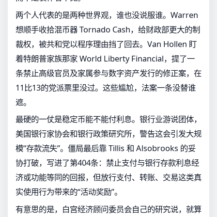
两个人代表的是两种世界观，谁也没说服谁。Warren
想顺手收拾混币器 Tornado Cash，给财政部更大的制
裁权，被共和党以程序理由挡了回去。Van Hollen 盯
着特朗普家族那家 World Liberty Financial，提了一
条禁止高级官员及家属参与数字资产发行的修正案，在
11比13的党派票里没过。这些尴尬，法案一条没替谁
遮。
最硬的一仗是稳定币能不能付利息。银行业游说团体，
美国银行家协会和银行政策研究所，警告这会引发大规
模“存款流失”。僵局最后靠 Tillis 和 Alsobrooks 的妥
协打破，写进了第404条：禁止支付与银行存款利息经
济或功能等同的回报，但放行支付、转账、交易这类真
实使用行为带来的“活动奖励”。
有意思的是，白宫经济顾问委员会自己的研究说，就算