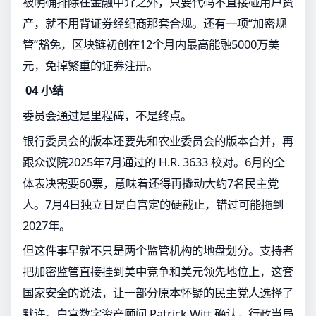
被明确排除在金融中介之外，只要代码不直接碰用户资
产，就不用背证券经纪商那套合规。还有一项“加密规
管”豁免，区块链初创在12个月内最高能融5000万美
元，免掉繁重的证券注册。
04 小结
委员会通过是里程碑，不是终点。
银行委员会的版本还要先和农业委员会的版本合并，再
跟众议院2025年7月通过的 H.R. 3633 校对。6月的全
体表决需要60票，意味着还得再撬动大约7名民主党
人。7月4日独立日是白宫定的硬截止，错过可能拖到
2027年。
但这件事早就不只是两个监管机构的地盘划分。支持者
把加密监管直接挂到美中竞争和美元领先地位上，这套
国家安全的说法，让一部分原本怀疑的民主党人选择了
默许。白宫数字资产顾问 Patrick Witt 确认，行政当局