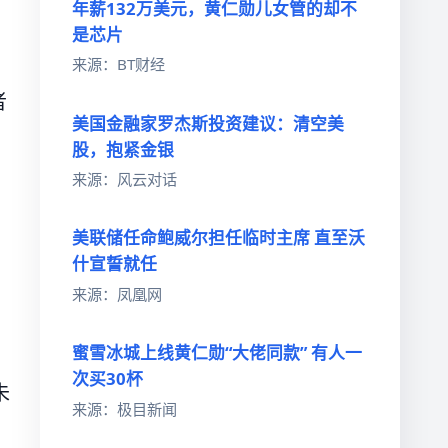
年薪132万美元，黄仁勋儿女管的却不
是芯片
来源：BT财经
者
美国金融家罗杰斯投资建议：清空美
股，抱紧金银
来源：风云对话
美联储任命鲍威尔担任临时主席 直至沃
什宣誓就任
来源：凤凰网
蜜雪冰城上线黄仁勋“大佬同款” 有人一
次买30杯
未
来源：极目新闻