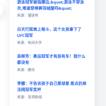
游泳冠军被指擦边,&quot;游泳不穿泳
衣,难道穿棉裤羽绒服吗&quot;
来源：懂球帝
白天行医晚上格斗，这个女孩拿下了
UFC冠军
来源：有间大学
吴柳芳：奥运冠军才有房有车！我什么
都没有
来源：腾讯
李娜：不告诉孩子自己是球星 差点扔掉
法网冠军奖杯
来源：澎湃新闻