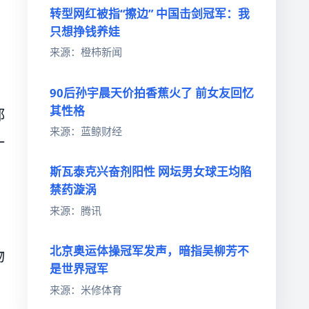
转型网红被指“擦边” 中国击剑冠军：我
只想挣钱养娃
来源：橙柿新闻
。
90后孙宇晨天价拍香蕉火了 前女友回忆
其性格
都
来源：蓝鲸财经
一
斯瓦泰克兴奋剂阳性 网坛男女球王均陷
禁药漩涡
来源：腾讯
北京奥运体操冠军发声，暗指吴柳芳不
物
是世界冠军
来源：米修体育