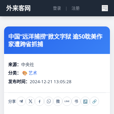
外来客网
登录
|
注册
中国“远洋捕捞”掀文字狱 逾50耽美作
家遭跨省抓捕
来源：
中央社
分类：
🎨 艺术
发布时间：
2024-12-21 13:05:28
分享
微
书
↗
🔗
LINE