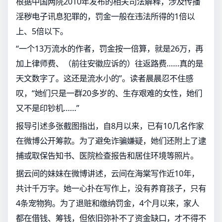
根据中国两院2010年发布的相关司法解释，涉及传播
淫秽电子讯息犯罪的，罚金一般在违法所得的1倍以
上、5倍以下。
“一个13万流水的作者，罚金按一倍算，就是26万，再
加上律师费、（前往安徽应诉的）往返路费……真的是
天文数字了。这还是流水小的”。读者晨晨忍不住感
叹，“她们只是一群20多岁的、生存艰难的女性，她们
又不是印钞机……”
报导引述多张截图指出，自8月以来，已有10几名作家
在微博公开筹款。为了避免诈骗嫌疑，她们还附上了逮
捕或取保告知书、医院检查报告和居住环境等照片。
据云间的妹妹在微博讲述，云间在海棠写作近10年，
共计千万字。她一心扑在写作上，没有养育孩子，只有
4条宠物狗。为了退赃和缴纳罚金，4个月以来，家人
都在借钱、筹钱，但依旧弥补不了资金缺口，才不得不