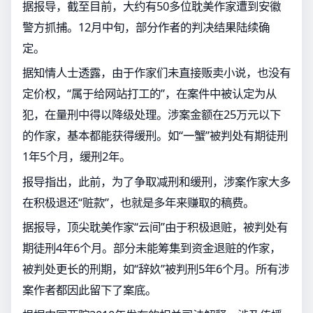
据报导，截至目前，大约有50多位耽美作家遭到安徽
警方抓捕。12月中旬，部分作者的判决结果陆续确
定。
据知情人士透露，由于作家们未直接贩卖小说，也没有
定价权，“属于给网站打工的”，在案件中被认定为从
犯，在量刑中得以降级处理。涉案金额在25万元以下
的作家，基本都能获得缓刑。如“一蟹”被判处有期徒刑
1年5个月，缓刑2年。
报导指出，此前，为了争取减刑和缓刑，涉案作家大多
在积极退还“赃款”，也就是多年来赚取的稿费。
据报导，顶尖耽美作家“云间”由于积极退赃，被判处有
期徒刑4年6个月。部分未能筹集到资金退赃的作家，
被判处更长的刑期，如“辞奺”被判刑5年6个月。所有涉
案作者都因此留下了案底。