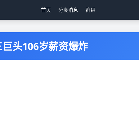
首页
分类消息
群组
巨头106岁薪资爆炸