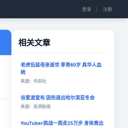
登录
|
注册
相关文章
老虎伍兹母亲逝世 享寿80岁 具华人血
统
来源：中央社
谷爱凌宣布 因伤退出哈尔滨亚冬会
来源：澎湃新闻
YouTuber挑战一周走25万步 身体竟出