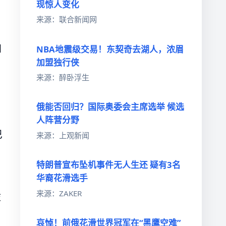
现惊人变化
来源：联合新闻网
加
NBA地震级交易！东契奇去湖人，浓眉
加盟独行侠
来源：醉卧浮生
俄能否回归？国际奥委会主席选举 候选
人阵营分野
巴
来源：上观新闻
特朗普宣布坠机事件无人生还 疑有3名
华裔花滑选手
来源：ZAKER
库
哀悼！前俄花滑世界冠军在“黑鹰空难”