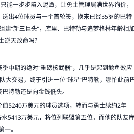
变只能一步步陷入泥潭，让勇士管理层满世界询价，
送出4位球员与一个首轮签，换来已经35岁的巴特
士组建“新三巨头”，库里、巴特勒与追梦格林年龄相
勇士逆天改命吗？
季中期的绝对“重磅核武器”，几乎是起到鲶鱼效应
队大交易，终于引进一位“球星”巴特勒，哪怕此前
终巴特勒还是向金钱低头。
值5240万美元的球员选项，转而与勇士续约2年
薪水5413万美元，将位列联盟第五位，而他的队友
盟第一。