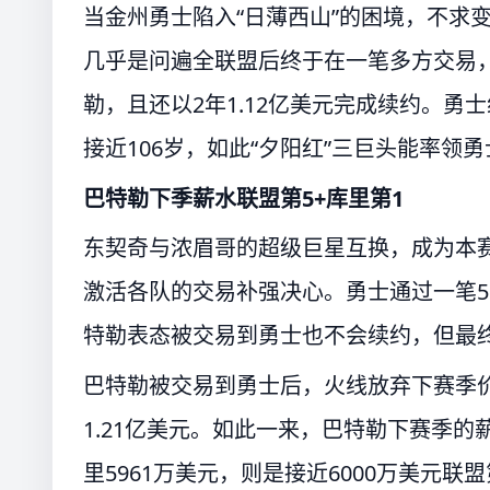
当金州勇士陷入“日薄西山”的困境，不求
几乎是问遍全联盟后终于在一笔多方交易，
勒，且还以2年1.12亿美元完成续约。勇
接近106岁，如此“夕阳红”三巨头能率领
巴特勒下季薪水联盟第5+库里第1
东契奇与浓眉哥的超级巨星互换，成为本赛
激活各队的交易补强决心。勇士通过一笔5
特勒表态被交易到勇士也不会续约，但最
巴特勒被交易到勇士后，火线放弃下赛季价
1.21亿美元。如此一来，巴特勒下赛季的
里5961万美元，则是接近6000万美元联