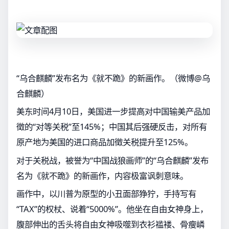
“乌合麒麟”发布名为《就不跪》的新画作。（微博@乌
合麒麟）
美东时间4月10日，美国进一步提高对中国输美产品加
徵的“对等关税”至145%；中国其后强硬反击，对所有
原产地为美国的进口商品加徵关税提升至125%。
对于关税战，被誉为“中国战狼画师”的“乌合麒麟”发布
名为《就不跪》的新画作，内容极富讽刺意味。
画作中，以川普为原型的小丑面部狰狞，手持写有
“TAX”的权杖、说着“5000%”。他坐在自由女神身上，
腹部伸出的舌头将自由女神吸噬到衣衫褴褛、骨瘦嶙