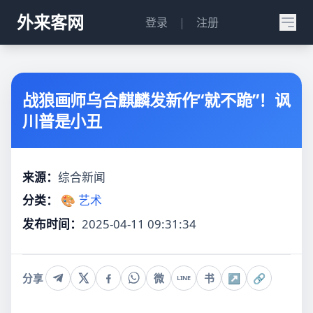
外来客网
登录
|
注册
战狼画师乌合麒麟发新作“就不跪”！讽
川普是小丑
来源：
综合新闻
分类：
🎨 艺术
发布时间：
2025-04-11 09:31:34
分享
微
书
↗
🔗
LINE