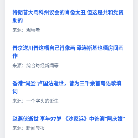
特朗普大骂科州议会的肖像太丑 但这是共和党资
助的
来源：观察者
普京送川普这幅自己肖像画 泽连斯基也晒房间画
作
来源：综合每经新闻等
香港“词圣”卢国沾逝世，曾为三千余首粤语歌填
词
来源：一个字头的诞生
赵燕侠逝世 享年97岁 《沙家浜》中饰演“阿庆嫂”
来源：新闻晨报