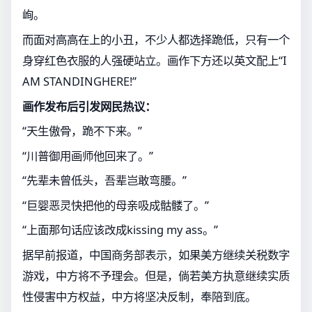
峋。
而面对高高在上的小丑，不少人都选择跪低，只有一个
身穿红色衣服的人强硬站立。画作下方还以英文配上“I
AM STANDINGHERE!”
画作发布后引发网民热议：
“天生傲骨，跪不下来。”
“川普御用画师他回来了。”
“先辈未曾低头，吾辈岂敢弯腰。”
“巨婴恶灵快把他的母亲吸成骷髅了。”
“上面那句话应该改成kissing my ass。”
据早前报道，中国商务部表示，如果美方继续关税数字
游戏，中方将不予理会。但是，倘若美方执意继续实质
性侵害中方权益，中方将坚决反制，奉陪到底。