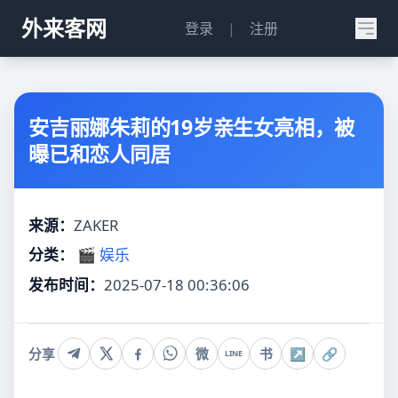
外来客网
登录
|
注册
安吉丽娜朱莉的19岁亲生女亮相，被
曝已和恋人同居
来源：
ZAKER
分类：
🎬 娱乐
发布时间：
2025-07-18 00:36:06
分享
微
书
↗
🔗
LINE