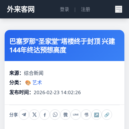
外来客网
登录
|
注册
巴塞罗那“圣家堂”塔楼终于封顶 兴建
144年终达预想高度
来源：
综合新闻
分类：
🎨 艺术
发布时间：
2026-02-23 14:02:26
分享
微
书
↗
🔗
LINE