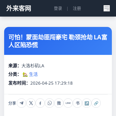
外来客网
登录
|
注册
可怕！蒙面劫匪闯豪宅 勒颈抢劫 LA富
人区陷恐慌
来源：
大洛杉矶LA
分类：
🏡 生活
发布时间：
2026-04-25 17:29:18
分享
微
书
↗
🔗
LINE