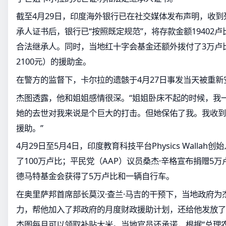
截至4月29日，印度海外银行已在社交媒体发布声明，收到
承人证书后，银行已“按照既定规范”，将存款金额19402
合法继承人。同时，当地红十字会基金还额外拨付了3万卢
2100元）的援助金。
在警方的监督下，卡尔拉的遗骸于4月27日事发当天被重新
杰图透露，他和姐姐感情很深。“姐姐卧床不起的时候，我
她的去世对我来说是个巨大的打击。但她保佑了我。我收到
援助。”
4月29日至5月4日，印度教育科技平台Physics Wallah
了100万卢比；平民党（AAP）议员桑杰·辛格宣布捐赠5
德马特基金会获得了5万卢比和一辆自行车。
在奥里萨邦首席部长莫汉·查兰·马吉的干预下，当地政府为
力，帮他加入了邦政府的月度财政援助计划，还给他发放了
杰图每月可以领取补贴大米。当地官员还承诺，根据“总理