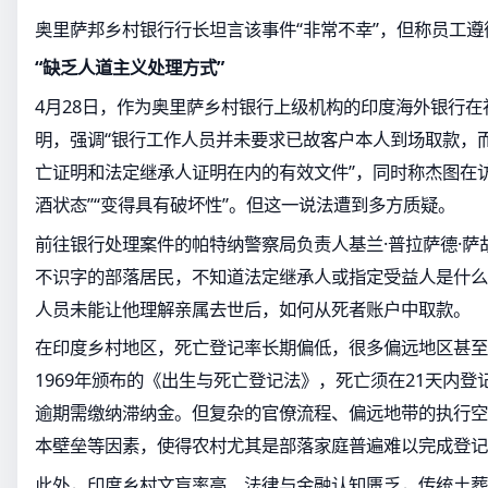
奥里萨邦乡村银行行长坦言该事件“非常不幸”，但称员工
“缺乏人道主义处理方式”
4月28日，作为奥里萨乡村银行上级机构的印度海外银行在
明，强调“银行工作人员并未要求已故客户本人到场取款，
亡证明和法定继承人证明在内的有效文件”，同时称杰图在
酒状态”“变得具有破坏性”。但这一说法遭到多方质疑。
前往银行处理案件的帕特纳警察局负责人基兰·普拉萨德·萨
不识字的部落居民，不知道法定继承人或指定受益人是什么
人员未能让他理解亲属去世后，如何从死者账户中取款。
在印度乡村地区，死亡登记率长期偏低，很多偏远地区甚至
1969年颁布的《出生与死亡登记法》，死亡须在21天内
逾期需缴纳滞纳金。但复杂的官僚流程、偏远地带的执行空
本壁垒等因素，使得农村尤其是部落家庭普遍难以完成登记
此外，印度乡村文盲率高、法律与金融认知匮乏，传统土葬