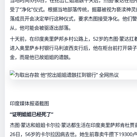
当地时间5月6日，在挖出亡姐遗骸十天后，杰图·蒙达在他
受了“净化”仪式。根据当地部落传统，掘墓被视为亵渎神
落成员开会决定举行这种仪式，要求杰图接受净化。他们警
从，他可能会被驱逐出部落。
十天前，在印度奥里萨邦乡村公路上，52岁的杰图·蒙达扛
进入奥里萨乡村银行马利波西支行后，他在柜台前打开袋子
金，而是他已故姐姐的遗骸。
印度媒体报道截图
“证明姐姐已经死了”
杰图·蒙达和姐姐卡尔拉·蒙达都生活在印度奥里萨邦肯杜贾
26日，56岁的卡尔拉因病去世。她生前靠卖牛攒下19300