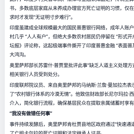
书，多数底层家庭从未养成办理官方死亡证明的习惯，仅在
求时才发现“无证明寸步难行”。
印度虽建成全球规模最大的国民普惠银行网络，成年人账户
村几乎 “人人有户”，但绝大多数农村居民仍停留在 “形式开
坛报》评论称，这起极端事件撕开了印度普惠金融 “表面普
大鸿沟。
奥里萨邦部长苏雷什·普贾里批评此事“缺乏人道主义处理方
相关银行人员受到处分。
印度联邦院议员、来自奥里萨邦的马纳斯·兰詹·曼加拉杰表
了“农村银行体系的冷漠无情”。他致信财政部长尼尔玛拉·
介入，简化银行流程，确保基层民众在提取亲属储蓄时享有
“我没有做错任何事”
事件持续发酵后，奥里萨邦肯杜贾县地区政府通过“快速通
了亡姐卡尔拉的死亡证明和法定继承人证书。