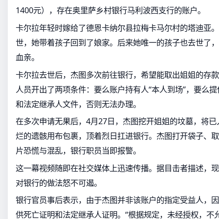
1400元），存在奥里萨乡村银行马利波西支行的账户。
卡尔拉年轻时嫁给了德恩卡纳尔县拉梅卡马尔村的塔迪亚。
世，她带着孩子回到了娘家。后来她唯一的孩子也去世了，
血亲。
卡尔拉去世后，杰图多次前往银行，希望能取出姐姐的存款
人员开出了两项条件：要么账户持有人“本人到场”，要么
和法定继承人文件，否则无法办理。
在多次申请无果后，4月27日，杰图挖开姐姐的坟墓，将已
烂的遗骸用布包裹，顶着烈日扛进银行。杰图打开袋子、取
片恐慌与混乱，银行职员当即报警。
这一幕视频随即在社交媒体上迅速传播。据目击者描述，现
对银行的做法怒不可遏。
银行官员事后表示，由于杰图并非该账户的指定受益人，因
供死亡证明和法定继承人证明。“根据规定，未经授权，不