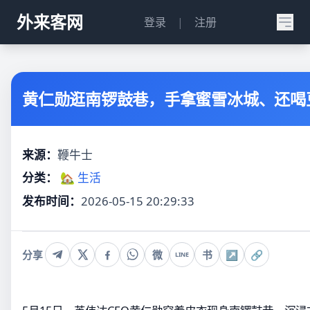
外来客网
登录
|
注册
黄仁勋逛南锣鼓巷，手拿蜜雪冰城、还喝
来源：
鞭牛士
分类：
🏡 生活
发布时间：
2026-05-15 20:29:33
分享
微
书
↗
🔗
LINE