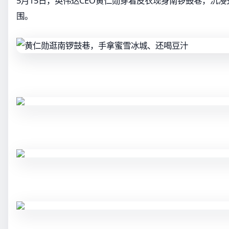
5月15日，英伟达CEO黄仁勋穿着皮衣现身南锣鼓巷，沉
围。