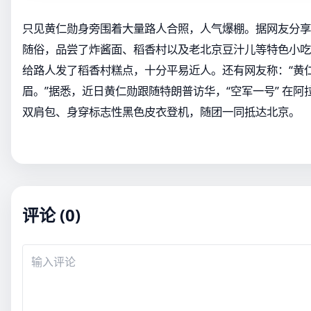
只见黄仁勋身旁围着大量路人合照，人气爆棚。据网友分享
随俗，品尝了炸酱面、稻香村以及老北京豆汁儿等特色小吃
给路人发了稻香村糕点，十分平易近人。还有网友称：“黄
眉。”据悉，近日黄仁勋跟随特朗普访华，“空军一号” 在
双肩包、身穿标志性黑色皮衣登机，随团一同抵达北京。
评论 (0)