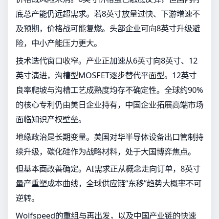
底总产能仍远超需求。若8英寸放量过快、下游增速不
及预期，价格战可能复燃。头部企业可向8英寸升级避
险，中小产能压力更大。
技术迭代窗口收窄。产业正加速从6英寸向8英寸、12
英寸演进，沟槽型MOSFET逐步替代平面型。12英寸
良率爬坡与沟槽工艺成熟度均存不确定性。全球约90%
的核心专利仍由美日企业持有，中国企业拓展高端市场
面临知识产权壁垒。
地缘政治是长期变量。美国对华半导体设备出口管制持
续升级，碳化硅作为战略材料，处于大国博弈焦点。
但基本面改善确定。AI需求正从概念走向订单，8英寸
量产重塑成本曲线，全球供应链“东移”趋势大概率不可
逆转。
Wolfspeed的重组与再出发，以及中国产业链的快速