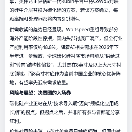
擎，英伟达正评估新一代Rubin平台中将CoWoS封装
的硅中介层替换为碳化硅的方案，若该方案确立，每一
颗高端AI处理器都将内置SiC材料。
供需收紧的趋势已经显现。Wolfspeed重组导致部分
海外产能阶段性停摆，国内头部衬底厂满产，但全行业
产能利用率仅约48.8%。随着AI相关需求在2026年下
半年进一步释放，全球碳化硅衬底市场可能从“供给过
剩”转向“结构性偏紧”，尤其是在8英寸及以上大尺寸衬
底领域。而8英寸衬底作为当前中国企业的核心优势阵
地，有望率先迎来需求放量。
风险与展望：决赛圈的入场券
碳化硅产业正站在从“技术导入期”迈向“规模化应用成
长期”的拐点。但拐点之后，并非所有参与者都能分享
红利。
价格战风险未消。6英寸价格虽已触底反弹，但国内衬