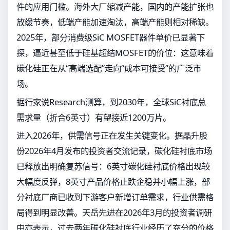
件的应用门槛。海外大厂缩减产能，国内的产能扩张也
放缓节奏，低端产能加速淘汰，高端产能则相对稀缺。
2025年，部分消费级SiC MOSFET器件单价已显著下
探，逼近甚至低于硅基超结MOSFET的价位：这意味着
碳化硅正在从“高端选配”走向“成本可接受”的广泛市
场。
据行家说Research测算，到2030年，全球SiC衬底总
需求量（折合6英寸）有望接近1200万片。
进入2026年，供需信号正在发生关键变化。据晶升股
份2026年4月发布的投资者交流记录，碳化硅衬底市场
已释放出明确复苏信号：6英寸碳化硅衬底价格出现较
大幅度反弹，8英寸产品价格止跌企稳并小幅上涨，部
分衬底厂商已收到下游客户新增订单需求，行业供需格
局得到明显改善。天岳先进在2026年3月的投资者调研
中亦表示，过去两年碳化硅衬底行业经历了充分的价格