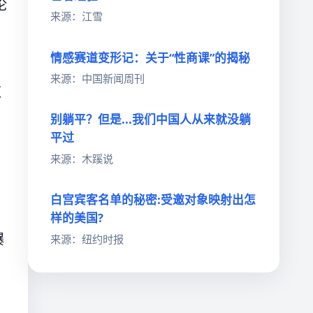
论
来源：江雪
情感赛道变形记：关于“性商课”的揭秘
来源：中国新闻周刊
红
别躺平？但是...我们中国人从来就没躺
平过
来源：木蹊说
白宫宾客名单的秘密:受邀对象映射出怎
样的美国?
爆
来源：纽约时报