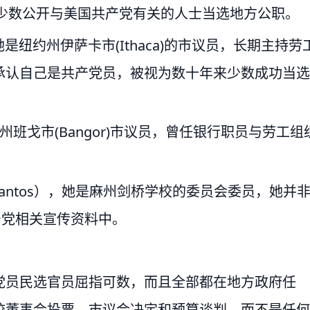
有少数公开与美国共产党有关的人士当选地方公职。
r）：她是纽约州伊萨卡市(Ithaca)的市议员，长期主持劳
承认自己是共产党员，被视为数十年来少数成功当选
是缅因州班戈市(Bangor)市议员，曾任银行职员与劳工组
aulaSantos），她是麻州剑桥学校的委员会委员，她并
产党相关宣传资料中。
党员民选官员屈指可数，而且全部都在地方政府任
校董事会投票、市议会决定和预算谈判，而不是任何