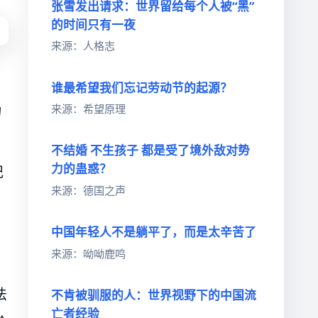
张雪发出请求：世界留给每个人被“黑”
的时间只有一夜
来源：人格志
谁最希望我们忘记劳动节的起源？
来源：希望原理
物
不结婚 不生孩子 都是受了境外敌对势
力的蛊惑？
纪
来源：德国之声
中国年轻人不是躺平了，而是太辛苦了
来源：呦呦鹿鸣
法
不肯被驯服的人：世界视野下的中国流
亡者经验