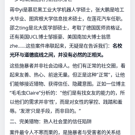
蒋中yi是慕尼黑工业大学机器人学硕士，张大鹏是哈工
大毕业、图宾根大学信息技术硕士，在莲花汽车任职。
邵之ting是北大医学部硕士，考取了德国医师资格证。
还有英国UCL博士邹振豪、美国南加大博士翁思
zhe……这些案件串联起来，无疑是在告诉我们：
名校
光环与道德底线之间，并没有必然的正相关。
这些施暴者并非社会边缘人。他们有正常的社交圈，看
起来友善、热心、前途无量。但正是这种"正常"，让他
们能够接近猎物、获得信任、隐藏意图。正如一位博主
“毛毛虫Claire”分析的："他们是有找女友的能力的，所
以他们的需求并非’性’，而是对女性的掌控、践踏和羞
辱。’发泄’只是手段，而非目的。”
二、完美猎物：熟人社会里的信任陷阱
案件最令人不寒而栗的，是施暴者与受害者的关系结