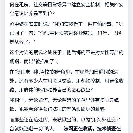
何在租房、社交等日常场景中建立安全机制？相关的安
全意识培养是否到位？
蒋中懿在庭审时说："我知道我做了一件可怕的事。"法
官回了一句："你很幸运没被判终身监禁。11年，已经
是从轻了。"
这个对话的荒诞之处在于：他后悔的不是对女性尊严的
践踏，而是"被抓到了"。
在“德国老司机驾校”的暗角里，在那些加密群组的深
处，还有多少人在用黑话交流、用药物控制、用录像收
藏、用群体的喝彩喂养自己的恶心欲望？
我相信，无论如何，无论阴暗的角落里还有多少只蟑
螂，犯罪者终将获得法律的严惩和终身的耻辱。
而那些还在暗处的、未被揪出的、以为“用海外社交平
台就能逃避一切”的人——
法网正在收紧，技术侦查在