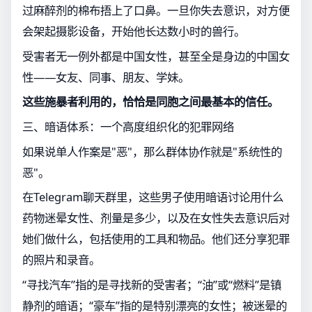
过麻醉剂的棉布捂上了口鼻。一旦你失去意识，对方便
会架起摄影设备，开始他长达数小时的兽行。
受害者无一例外都是中国女性，甚至全是身边的中国女
性——女友、同事、朋友、学妹。
这些施暴者利用的，恰恰是同胞之间最基本的信任。
三、暗语体系：一个高度组织化的犯罪网络
如果说单人作案是"恶"，那么群体协作就是"系统性的
恶"。
在Telegram聊天群里，这些男子使用暗语讨论用什么
药物迷晕女性、剂量是多少，以及在女性失去意识后对
她们做什么，包括使用的工具和物品。他们还分享犯罪
的照片和录音。
“寻找汽车”指的是寻找新的受害者；“油”或“燃料”是镇
静剂的暗语；“豪车”指的是特别漂亮的女性；被迷晕的