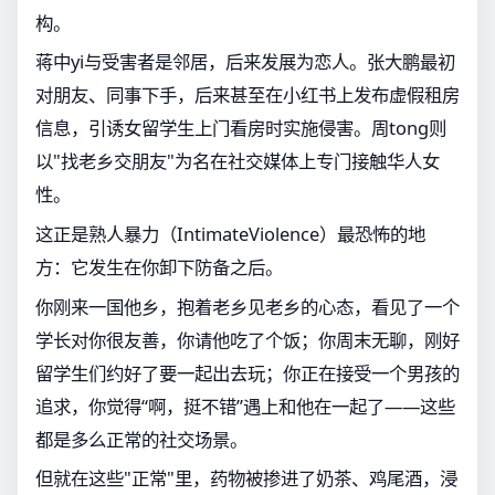
构。
蒋中yi与受害者是邻居，后来发展为恋人。张大鹏最初
对朋友、同事下手，后来甚至在小红书上发布虚假租房
信息，引诱女留学生上门看房时实施侵害。周tong则
以"找老乡交朋友"为名在社交媒体上专门接触华人女
性。
这正是熟人暴力（IntimateViolence）最恐怖的地
方：它发生在你卸下防备之后。
你刚来一国他乡，抱着老乡见老乡的心态，看见了一个
学长对你很友善，你请他吃了个饭；你周末无聊，刚好
留学生们约好了要一起出去玩；你正在接受一个男孩的
追求，你觉得“啊，挺不错”遇上和他在一起了——这些
都是多么正常的社交场景。
但就在这些"正常"里，药物被掺进了奶茶、鸡尾酒，浸