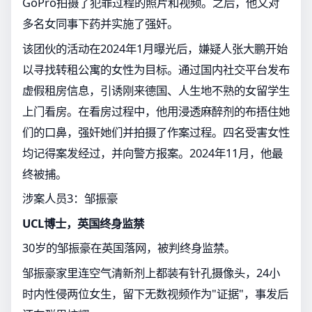
GoPro拍摄了犯罪过程的照片和视频。之后，他又对
多名女同事下药并实施了强奸。
该团伙的活动在2024年1月曝光后，嫌疑人张大鹏开始
以寻找转租公寓的女性为目标。通过国内社交平台发布
虚假租房信息，引诱刚来德国、人生地不熟的女留学生
上门看房。在看房过程中，他用浸透麻醉剂的布捂住她
们的口鼻，强奸她们并拍摄了作案过程。四名受害女性
均记得案发经过，并向警方报案。2024年11月，他最
终被捕。
涉案人员3：邹振豪
UCL博士，英国终身监禁
30岁的邹振豪在英国落网，被判终身监禁。
邹振豪家里连空气清新剂上都装有针孔摄像头，24小
时内性侵两位女生，留下无数视频作为"证据"，事发后