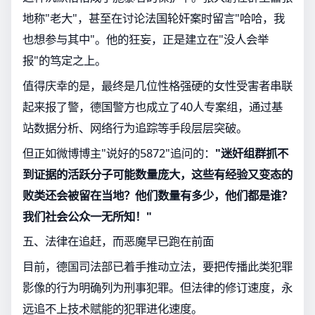
地称"老大"，甚至在讨论法国轮奸案时留言"哈哈，我
也想参与其中"。他的狂妄，正是建立在"没人会举
报"的笃定之上。
值得庆幸的是，最终是几位性格强硬的女性受害者串联
起来报了警，德国警方也成立了40人专案组，通过基
站数据分析、网络行为追踪等手段层层突破。
但正如微博博主"说好的5872"追问的：
"迷奸组群抓不
到证据的活跃分子可能数量庞大，这些有经验又变态的
败类还会被留在当地？他们数量有多少，他们都是谁？
我们社会公众一无所知！"
五、法律在追赶，而恶魔早已跑在前面
目前，德国司法部已着手推动立法，要把传播此类犯罪
影像的行为明确列为刑事犯罪。但法律的修订速度，永
远追不上技术赋能的犯罪进化速度。