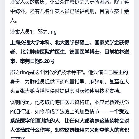
涉案人员的履历，让公众在震惊之余更感困惑。除了蒋
中懿外，还有几名作案人员已经被判刑，目前立案十余
人。
涉案人员1：邵之ting
上海交通大学本科、北大医学部硕士、国家奖学金获得
者、北京肿瘤医院前医生、德国医学博士，目前柏林送
审，审判日期5.20号
邵之ting是这个团伙的"技术骨干"。他凭借自己医生的
身份，为群成员提供下药剂量指导、麻醉剂，甚至在大
头目张大鹏直播性侵时提供实时药物使用技术支持。
讽刺的是，他考取的德国医师资格证，本应是救死扶伤
的通行证，如今却成了法庭上的加重情节——
一个受过
系统医学伦理训练的人，比任何人都清楚这些药物会对
人体造成什么伤害，却依然选择用它来剥夺他人的意识