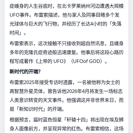
症缠身的人生谷底时，在北卡罗莱纳州河边遭遇大规模
UFO事件。布雷索描述，他与家人及同事目睹多个发
光球体与巨大的飞行物，并经历了长达4小时的「失落
时间」。
布雷索表示，这次接触不只接收到超自然讯息，且缠身
多年的克隆氏症奇迹般迅速康复。他事后将这段心路历
程写成著作《上帝的 UFO》（UFOof GOD）。
新时代的开端？
布雷索2025年接受专访时透露，一名被他称为女士的
高智慧外星灵体，曾告诉他2026年4月将发生一场标志
人类意识转变的天文事件。他强调这并非世界末日，而
是「新知识时代」的开端。
根据预言，届时蓝色恒星「轩辕十四」将出现在埃及狮
身人面像前方，并呈现异常的红色。布雷索相信，这场