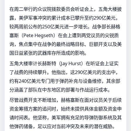
在周二举行的众议院拨款委员会听证会上，五角大楼披
露，美伊军事冲突的累计成本已攀升至约290亿美元，
较两周前公布的250亿美元进一步增长。战争部长赫格
塞斯（Pete Hegseth）在会上遭到两党议员的尖锐质
询，焦点集中在战争的最终战略目标、巨额开支以及美
国日益紧张的武器库存所造成的影响。
五角大楼审计长赫斯特（Jay Hurst）在听证会上证实
了战费的持续攀升。他指出，这290亿美元的支出中，
约有240亿美元专门用于弹药补充与设备维修，其余部
分涵盖了部队在中东地区的部署与作战运行成本。
尽管战费开支不断增加，赫格塞斯在面对议员关于后续
资金筹措方案的追问时，始终未提供具体金额及资金申
请时间表。他坚称，美军拥有充足的导弹防御系统及其
他弹药储备，足以应对当前冲突及未来的潜在威胁。