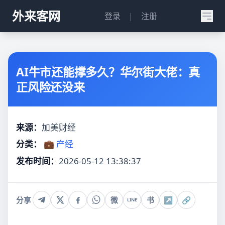
外来客网
登录
|
注册
AI牛市还能撑多久？华尔街大佬：真
正风险还没来
来源：
加美财经
分类：
💼 产经
发布时间：
2026-05-12 13:38:37
分享
微
书
↗
🔗
LINE