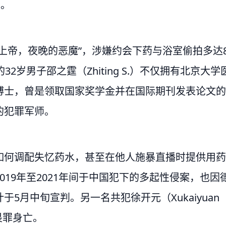
月。
上帝，夜晚的恶魔”，涉嫌约会下药与浴室偷拍多达
2岁男子邵之霆（Zhiting S.）不仅拥有北京大学
博士，曾是领取国家奖学金并在国际期刊发表论文的
的犯罪军师。
如何调配失忆药水，甚至在他人施暴直播时提供用药
19年至2021年间于中国犯下的多起性侵案，也因
5月中旬宣判。另一名共犯徐开元（Xukaiyuan
畏罪身亡。