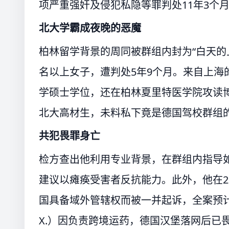
项严重强奸及侵犯私隐等罪判处11年3个
北大学霸成夜晚的恶魔
柏林留学背景的周同被群组内封为“白天的
名以上女子，遭判处5年9个月。来自上海的3
学硕士学位，还在柏林夏里特医学院攻读
北大高材生，未料私下竟是德国驾校群组
共犯畏罪身亡
检方查出他利用专业背景，在群组内指导
建议以瘫痪受害者反抗能力。此外，他在20
国具备域外管辖权而被一并起诉，全案预计于
X.）因负责跨境运药，德国汉堡落网后已