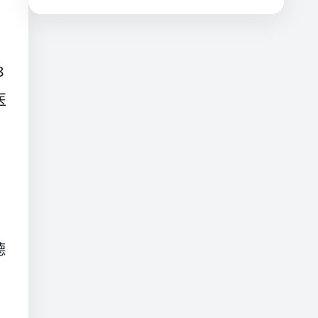
8
医
德