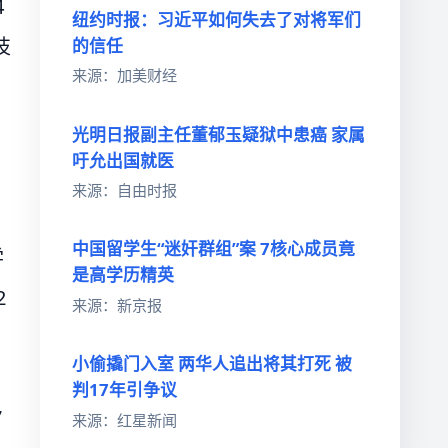
4
纽约时报：习近平如何失去了对将军们
技
的信任
来源：加美财经
，
光明日报副主任董郁玉疑狱中患癌 家属
吁允出国就医
来源：自由时报
中国留学生“迷奸群组”案 7核心成员竟
学
是高学历精英
2
来源：新京报
小偷撬门入室 两华人追出将其打死 被
判17年引争议
7
来源：红星新闻