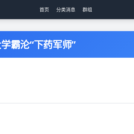
首页
分类消息
群组
学霸沦“下药军师”