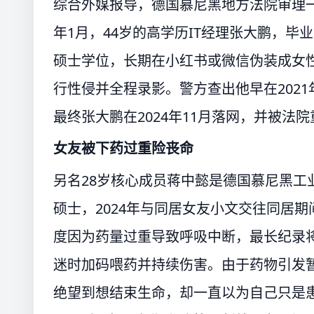
综合外媒报导，德国慕尼黑地方法院审理一
年1月，44岁的高学历IT经理张大鹏，
硕士学位，长期在小红书或微信伪装成女
行性侵并全程录影。警方查出他早在202
最终张大鹏在2024年11月落网，并被法院
女友被下药过重险丧命
另名28岁核心成员蒋中懿是德国慕尼黑工业大学（Tec
硕士，2024年与同居女友小文交往同居
度因为药量过重导致呼吸中断，最长纪录将
迷时加码喂药并持续伤害。由于药物引发
绝望到想结束生命，却一直以为自己只是患