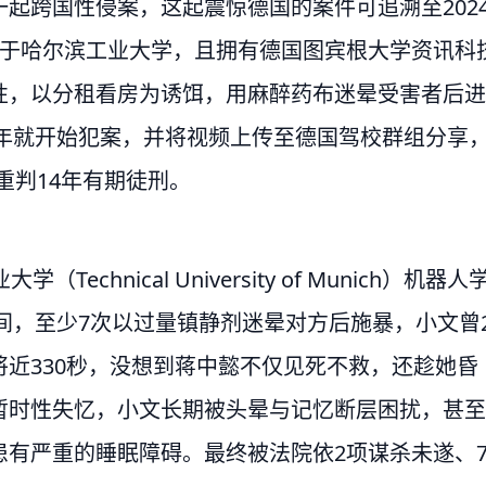
起跨国性侵案，这起震惊德国的案件可追溯至202
毕业于哈尔滨工业大学，且拥有德国图宾根大学资讯科
性，以分租看房为诱饵，用麻醉药布迷晕受害者后进
1年就开始犯案，并将视频上传至德国驾校群组分享
重判14年有期徒刑。
hnical University of Munich）机器人
期间，至少7次以过量镇静剂迷晕对方后施暴，小文曾
近330秒，没想到蒋中懿不仅见死不救，还趁她昏
暂时性失忆，小文长期被头晕与记忆断层困扰，甚至
有严重的睡眠障碍。最终被法院依2项谋杀未遂、