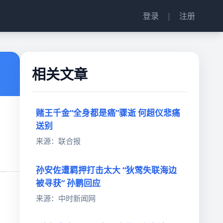
登录
|
注册
相关文章
赌王千金“全身都是癌”骤逝 何超仪悲痛
送别
来源：联合报
孙安佐遭羁押打击太大 “狄莺失联海边
被寻获” 孙鹏回应
来源：中时新闻网