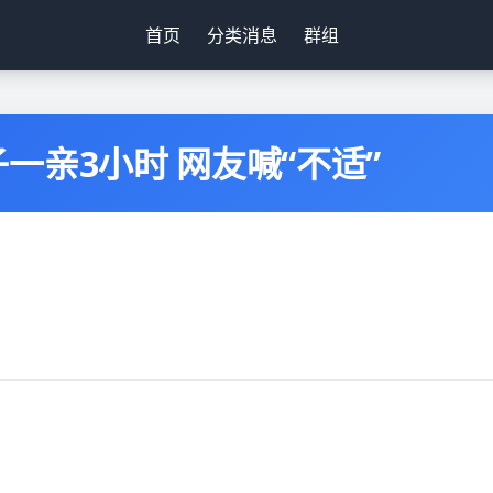
首页
分类消息
群组
一亲3小时 网友喊“不适”