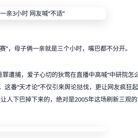
大赛”，母子俩一亲就是三个小时，嘴巴都不分开。
重罪遭捕，爱子心切的狄莺在直播中高喊“中研院怎
。这番“天才论”不仅引来舆论挞伐，更让网友疯狂
让人下巴掉下来的，绝对是2005年这场刷新三观的