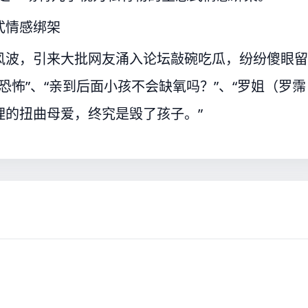
式情感绑架
风波，引来大批网友涌入论坛敲碗吃瓜，纷纷傻眼留
恐怖”、“亲到后面小孩不会缺氧吗？”、“罗姐（罗霈
理的扭曲母爱，终究是毁了孩子。”