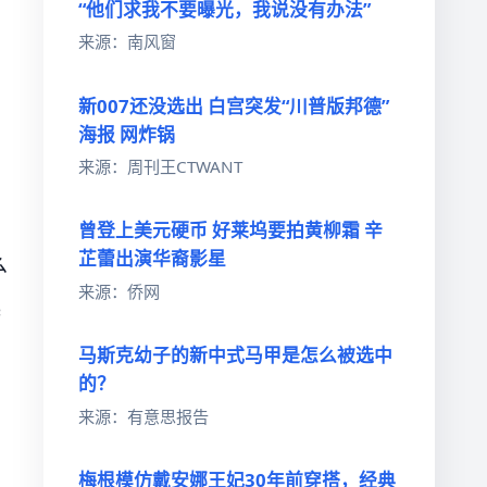
“他们求我不要曝光，我说没有办法”
来源：南风窗
新007还没选出 白宫突发“川普版邦德”
海报 网炸锅
来源：周刊王CTWANT
曾登上美元硬币 好莱坞要拍黄柳霜 辛
芷蕾出演华裔影星
么
来源：侨网
起
马斯克幼子的新中式马甲是怎么被选中
的？
来源：有意思报告
梅根模仿戴安娜王妃30年前穿搭，经典