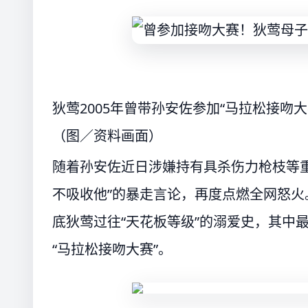
狄莺2005年曾带孙安佐参加“马拉松接吻
（图／资料画面）
随着孙安佐近日涉嫌持有具杀伤力枪枝等
不吸收他”的暴走言论，再度点燃全网怒火
底狄莺过往“天花板等级”的溺爱史，其中最
“马拉松接吻大赛”。