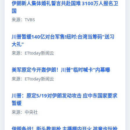
伊朗新人集体婚礼誓言共赴国难 3100万人报名卫
国
来源：TVBS
川普暂缓140亿对台军售!纽时:台湾当筹码"送习
大礼"
来源：ETtoday新闻云
美军原定今开轰伊朗！川普"临时喊卡"内幕曝
来源：ETtoday新闻云
川普：原定5/19对伊朗发动攻击 应中东国家要求
暂缓
来源：中央社
伊朗备战！街头教用枪 主播棚内开火 孩童也玩枪