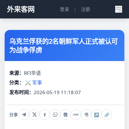
外来客网
登录
|
注册
乌克兰俘获的2名朝鲜军人正式被认可
为战争俘虏
来源：
RFI华语
分类：
⚔️ 军事
发布时间：
2026-05-19 11:18:07
分享
微
书
↗
🔗
LINE