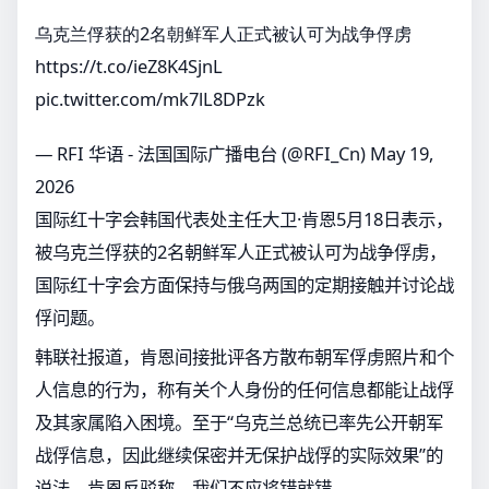
乌克兰俘获的2名朝鲜军人正式被认可为战争俘虏
https://t.co/ieZ8K4SjnL
pic.twitter.com/mk7lL8DPzk
— RFI 华语 - 法国国际广播电台 (@RFI_Cn)
May 19,
2026
国际红十字会韩国代表处主任大卫·肯恩5月18日表示，
被乌克兰俘获的2名朝鲜军人正式被认可为战争俘虏，
国际红十字会方面保持与俄乌两国的定期接触并讨论战
俘问题。
韩联社报道，肯恩间接批评各方散布朝军俘虏照片和个
人信息的行为，称有关个人身份的任何信息都能让战俘
及其家属陷入困境。至于“乌克兰总统已率先公开朝军
战俘信息，因此继续保密并无保护战俘的实际效果”的
说法，肯恩反驳称，我们不应将错就错。