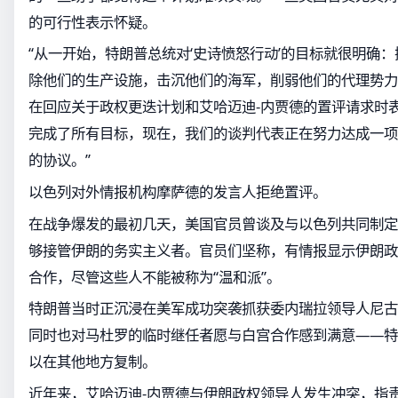
的可行性表示怀疑。
“从一开始，特朗普总统对‘史诗愤怒行动’的目标就很明确
除他们的生产设施，击沉他们的海军，削弱他们的代理势力
在回应关于政权更迭计划和艾哈迈迪-内贾德的置评请求时
完成了所有目标，现在，我们的谈判代表正在努力达成一项
的协议。”
以色列对外情报机构摩萨德的发言人拒绝置评。
在战争爆发的最初几天，美国官员曾谈及与以色列共同制定
够接管伊朗的务实主义者。官员们坚称，有情报显示伊朗政
合作，尽管这些人不能被称为“温和派”。
特朗普当时正沉浸在美军成功突袭抓获委内瑞拉领导人尼古
同时也对马杜罗的临时继任者愿与白宫合作感到满意——特
以在其他地方复制。
近年来，艾哈迈迪-内贾德与伊朗政权领导人发生冲突，指