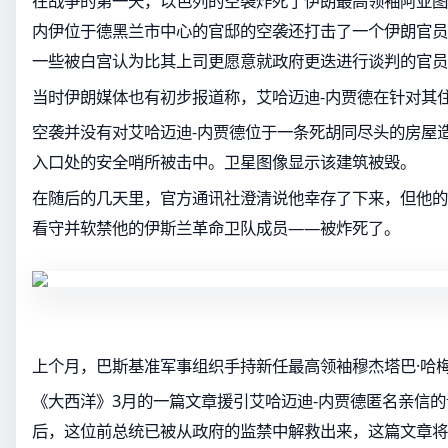
在战争的第一天，以色列的空袭炸死了伊朗最高领袖阿亚图
内伊位于德黑兰市中心的官邸的空袭还打击了一个伊朗官员
一些被白宫认为比其上司更愿意就政府更迭进行谈判的官员
当时伊朗媒体也有初步报道称，艾哈迈迪-内贾德在针对其
空袭并没有对艾哈迈迪-内贾德位于一条死胡同尽头的房屋
入口处的安全哨所被击中。卫星图像显示该建筑被毁。
在随后的几天里，官方通讯社澄清说他幸存了下来，但他的
看守并软禁他的伊斯兰革命卫队成员——被炸死了。
上个月，巴斯基准军事组织手持新任最高领袖穆杰塔巴·哈
《大西洋》3月的一篇文章援引艾哈迈迪-内贾德匿名亲信
后，这位前总统已被从政府的监禁中解救出来，这篇文章将