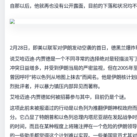
自那以后，他就再也没有公开露面，目前的下落和状况均不
2月28日，即美以联军对伊朗发动空袭的首日，德黑兰爆炸
说艾哈迈迪-内贾德是一个不同寻常的选择绝对是轻描淡写
冲突日益增多，并受到伊朗当局的严密监视，但在2005年至
曾因呼吁“将以色列从地图上抹去”而闻名。他是伊朗核计
烈批评者，并以暴力镇压内部异见而著称。
艾哈迈迪-内贾德如何被招募参与其中，目前仍是个谜。
这项此前未被报道过的行动是以色列为推翻伊朗神权政府而
分。它凸显了特朗普和以色列总理内塔尼亚胡在发起战争时
的时间，而且在某种程度上将赌注押在一个危险的伊朗领导
的一些助手都觉得这个计划难以实现。一些美国官员尤其对