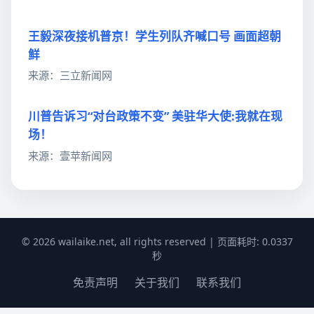
王毅深夜接机普京！学生列队齐喊口号 画面超朝
鲜
来源：三立新闻网
川普告诉习“对台政策不变” 美驻华大使:我就在现
场！
来源：壹苹新闻网
© 2026 wailaike.net, all rights reserved | 页面耗时: 0.0337
秒
免责声明
关于我们
联系我们