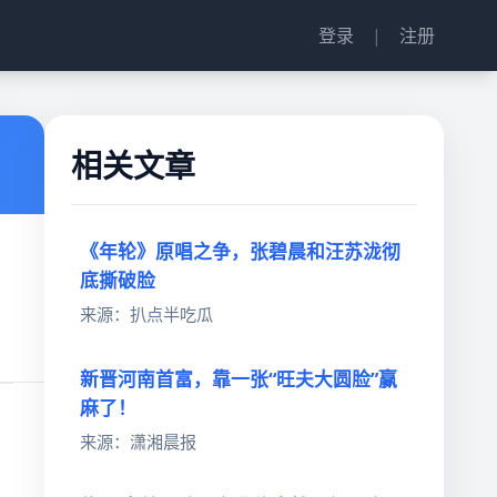
登录
|
注册
相关文章
《年轮》原唱之争，张碧晨和汪苏泷彻
底撕破脸
来源：扒点半吃瓜
新晋河南首富，靠一张“旺夫大圆脸”赢
麻了！
来源：潇湘晨报