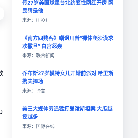
传27岁美国球星台北约变性网红开房 网
民猜是他
来源：HK01
《南方四贱客》嘲讽川普“裸体爬沙漠求
欢撒旦” 白宫怒轰
来源：联合新闻
。
数
乔布斯27岁模特女儿开婚前派对 哈里斯
携夫捧场
不
来源：译言
美三大媒体穷追猛打爱泼斯坦案 大瓜越
0
挖越多
来源：国际在线