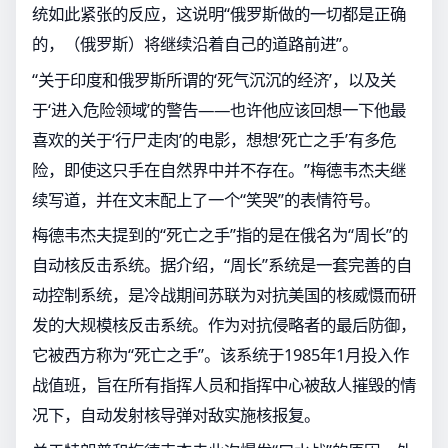
统如此紧张的反应，这说明“俄罗斯做的一切都是正确
的，（俄罗斯）将继续沿着自己的道路前进”。
“关于印度和俄罗斯所谓的‘死气沉沉的经济’，以及关
于‘进入危险领域’的警告——也许他应该回想一下他最
喜欢的关于‘行尸走肉’的电影，想想‘死亡之手’有多危
险，即使这只手在自然界中并不存在。”梅德韦杰夫继
续写道，并在文末配上了一个“笑哭”的表情符号。
梅德韦杰夫提到的“死亡之手”指的是在俄名为“周长”的
自动核反击系统。据介绍，“周长”系统是一套完善的自
动控制系统，是冷战期间苏联为对抗美国的核威慑而研
发的大规模核反击系统。作为对抗侵略者的最后防御，
它被西方称为“死亡之手”。该系统于1985年1月投入作
战值班，旨在所有指挥人员和指挥中心被敌人摧毁的情
况下，自动发射核导弹对敌实施核报复。