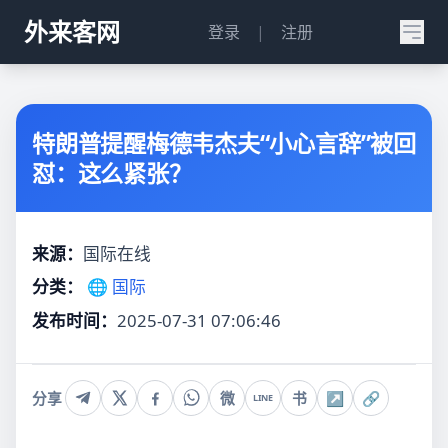
外来客网
登录
|
注册
特朗普提醒梅德韦杰夫“小心言辞”被回
怼：这么紧张？
来源：
国际在线
分类：
🌐 国际
发布时间：
2025-07-31 07:06:46
分享
微
书
↗
🔗
LINE