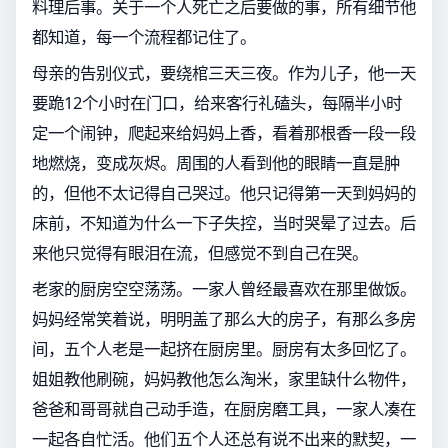
料理后事。关于一个人死亡之后要做的事，所有细节他
都知道，每一个流程都记住了。
母亲的告别仪式，要绕棺三天三夜。作为儿子，他一天
要跪12个小时在门口，给来客行礼磕头，每隔半小时
定一个闹钟，爬起来给妈妈上香，看着那根香一段一段
地燃烧，变成灰烬。周围的人看到他的眼睛一直是肿
的，但他不太记得自己哭过。他只记得第一天到妈妈的
床前，不知道为什么一下子失控，当时哭晕了过去。后
来他只觉得有眼泪在流，但感觉不到自己在哭。
老家的厨房空空荡荡。一家人曾经最喜欢在那里做饭。
妈妈经常笑着说，明明盖了那么大的房子，有那么多房
间，五个人老是一起挤在厨房里。厨房有太多回忆了。
姐姐教他刷碗，妈妈教他怎么淘米，家里缺什么物件，
爸爸和哥哥就自己动手造，在厨房磨工具，一家人凑在
一起各自忙活。他们五个人还总有说不出来的默契，一