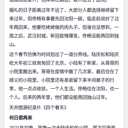
婚礼的日子距离过年不远了，大部分人都选择继续留下
来过年，但佟畅有事要先回沈阳一趟，临走前说好了过
年再回来，他要吃姥姥做的肉丸子。但谁也没想到，一
周之后，武汉封城，新冠疫情爆发，佟畅没能再回到独
山。
这个春节仿佛为时间划出了一道分界线。陆庆松和陆庆
屹大年初三就匆匆回了北京，小陆有了新家，从哥哥的
小院里搬出来。哥哥在疫情中搬了几次家，最后住在了
顺义的小院里，小院里还有弟弟留下来半间屋子的行
李，他一点点收拾，一个人生活。佟畅住在沈阳，也一
个人。后来的两年里，他们都没能再回独山过年。
天井图源纪录片《四个春天》
何日君再来
2021年初春，我第一次去陆庆松的小院，那次见面最