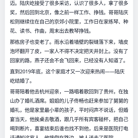
迈。陆庆屹接受了很多采访，认识了很多人，拿了很多
奖，然后回到北京，像之前一样工作、挣钱。哥哥陆庆
松则继续住在自己的京郊小院里，工作日在家练琴、种
花、读书、作曲，周末出去教琴挣钱。
那栋房子也变老了。雨水沿着墙壁的裂缝落下来，墙皮
泡坏翻开了皮，一家人不得不决定把天井封上。没有了
回家的路，燕子还会不会飞回来，已经没有人知道了。
直到2019年底，这个家庭才又一次迎来热闹——陆庆
屹结婚了。
哥哥陪着他去杭州迎亲，一路唱着歌回到了贵州，在独
山办了婚礼酒席。姐姐的儿子佟畅也赶来参加了舅舅的
婚礼，他是家里最小辈的孩子，平时闷声不说话，但婚
宴当天，他挨桌去敬酒，跟几乎所有宾客碰杯，把自己
喝到断片，喜宴结束后谁也找不到他，后来是医院打电
话通知这家人，他摔倒在路边，被人送去了医院。