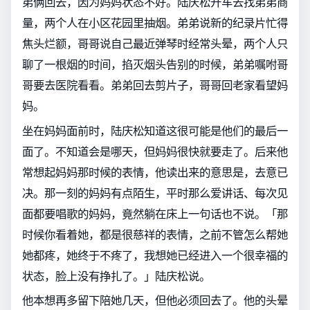
弟俩回去，因为妈妈状态不好。陆庆松开车去找弟弟商
量，两个人在小区花园里抽烟。弟弟说新的纪录片忙得
焦头烂额，哥哥说自己最近弹琴时经常头晕，两个人只
聊了一根烟的时间，掐灭烟头告别的时候，弟弟嘱咐哥
哥要去医院看看。弟弟回去剪片子，哥哥回老家看望妈
妈。
坐在妈妈面前时，陆庆松知道这很可能是他们的最后一
面了。不知道会是哪天，但妈妈很快就要走了。后来他
常想起妈妈那时候的表情，他读出来的意思是，去意已
决。那一刻的妈妈有点陌生，平时那么爱讲话、每次见
面都要唱歌的妈妈，竟然躺在床上一句话也不说。「那
时候你看着她，都是很慈祥的表情，之前不管怎么帮她
她都疼，她终于不疼了，我想她已经进入一个很幸福的
状态，脸上没有挣扎了。」陆庆松说。
他本想再多留下陪她几天，但他必须回去了。他的头晕