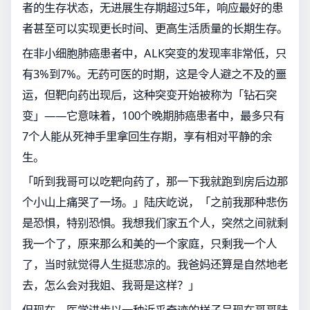
者的生存状态，无进展生存期超过5年，响应最好的患
者甚至可以实现更长时间、更高生活质量的长期生存。
在非小细胞肺癌患者中，ALK突变的发现率非常低，只
有3%到7%。无药可医的时期，这是令人避之不及的噩
运，但靶向药出现后，这种突变开始被称为「钻石突
变」——它意味着，100个晚期肺癌患者中，最多只有
7个人能从死神手里拿回生存期，享有相对平静的余
生。
「听到我哥可以吃靶向药了，那一下我就跑到房后边那
个小山上痛哭了一场。」陆庆屹说，「之前我那种悲伤
是恐惧，特别恐惧。我想我们家五个人，突然之间就剩
我一个了，原来那么和美的一个家庭，只剩我一个人
了，当时就觉得人生挺悲凉的。我爸妈还算是自然地老
去，怎么会对我姐、我哥是这样？」
但现在，医学进步以一种近乎奇迹的样子呈现在哥哥陆