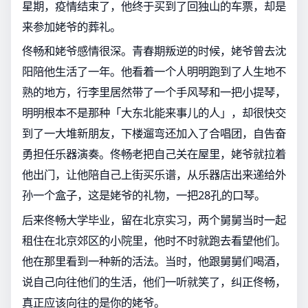
星期，疫情结束了，他终于买到了回独山的车票，却是
来参加姥爷的葬礼。
佟畅和姥爷感情很深。青春期叛逆的时候，姥爷曾去沈
阳陪他生活了一年。他看着一个人明明跑到了人生地不
熟的地方，行李里居然带了一个手风琴和一把小提琴，
明明根本不是那种「大东北能来事儿的人」，却很快交
到了一大堆新朋友，下楼遛弯还加入了合唱团，自告奋
勇担任乐器演奏。佟畅老把自己关在屋里，姥爷就拉着
他出门，让他陪自己上街买乐谱，从乐器店出来递给外
孙一个盒子，这是姥爷的礼物，一把28孔的口琴。
后来佟畅大学毕业，留在北京实习，两个舅舅当时一起
租住在北京郊区的小院里，他时不时就跑去看望他们。
他在那里看到一种新的活法。当时，他跟舅舅们喝酒，
说自己向往他们的生活，他们一听就笑了，纠正佟畅，
真正应该向往的是你的姥爷。