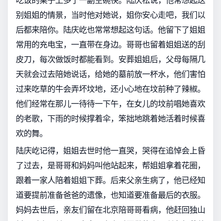
别姐姐的情景，当时他对她说，姐你安心走吧，我们以
后都来陪你。陆庆屹也常常想起这句话。他留下了姐姐
常用的充电宝，一直带在身边。哥哥也留着姐姐送的刮
皮刀，每次做饭时都能看到。安葬姐姐后，父母每隔几
天就会过去陪她说话，给她的墓前放一杯水，他们害怕
过来吃草的牛会弄坏坟地，还小心地在坟前种了辣椒。
他们经常在那儿一待待一下午，在女儿的坟前唱她喜欢
的老歌，下雨的时候撑着伞，笨拙地跳着她活着时候喜
欢的舞。
陆庆屹记得，姐姐去世时他一直哭，哭得在追悼会上昏
了过去，是哥哥和妈妈叫他站起来，帮姐姐拿着花圈，
跟着一家人陪着姐姐下葬。后来父亲生病了，他已经知
道要提前准备爸爸的遗像，也知道要准备最后的衣服。
妈妈去世后，亲友们留在北京陪哥哥看病，他赶回独山