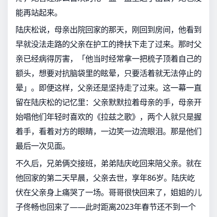
能再站起来。
陆庆松说，母亲出院回家的那天，刚回到房间，他看到
早就没法走路的父亲在护工的搀扶下走了过来。那时父
亲已经病得厉害，「他当时经常拿一把梳子顶着自己的
额头，想要对抗脑袋里的眩晕，只要活着就无法停止的
晕」。即便这样，父亲还是坚持走了过来。这一幕一直
留在陆庆松的记忆里：父亲默默拉着母亲的手，母亲开
始唱他们年轻时喜欢的《拉兹之歌》，两个人就只是握
着手，看着对方的眼睛，一边笑一边流眼泪。那是他们
最后一次见面。
不久后，兄弟俩交接班，弟弟陆庆屹回来陪父亲。就在
他回家的第二天早晨，父亲去世，享年86岁。陆庆屹
伏在父亲身上痛哭了一场。哥哥很快回来了，姐姐的儿
子佟畅也回来了——此时距离2023年春节还不到一个