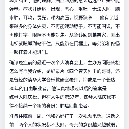
现实纠正了他的理解。癌症四期的意义远远不止是不能
弹琴。症状开始逐一出现：恶心，呕吐，无法入睡，脑
水肿，耳鸣，畏光，颅内高压，视野狭窄……他有了越
来越多的身体失灵，不再能转动脖子，不再能阅读，不
再能打字，眼睛不再能对焦。从急诊回到弟弟家，刚出
电梯就眩晕到站不住，只能趴在门框上，等弟弟和佟畅
一起扛着才能进门。
确诊癌症前的最近一次个人演奏会上，主办方问陆庆松
怎么写自我介绍，是纪录片《四个春天》里的哥哥，还
是曾经的清华大学音乐教研室老师，抑或是一个长达
30年的自由职业者，他认真地想过以后的答案是——
练琴人陆庆松。但在人生的第57年，练琴人陆庆松不
得不接纳一个新的身份：肺癌四期患者。
准备住院前一周，他和妈妈打了一次视频电话。通话之
前，两个人的状况都不太好，母亲的意识越来越微弱，