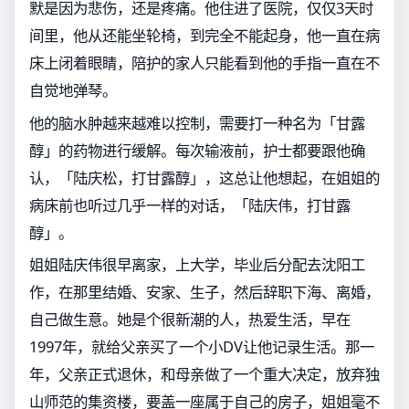
默是因为悲伤，还是疼痛。他住进了医院，仅仅3天时
间里，他从还能坐轮椅，到完全不能起身，他一直在病
床上闭着眼睛，陪护的家人只能看到他的手指一直在不
自觉地弹琴。
他的脑水肿越来越难以控制，需要打一种名为「甘露
醇」的药物进行缓解。每次输液前，护士都要跟他确
认，「陆庆松，打甘露醇」，这总让他想起，在姐姐的
病床前也听过几乎一样的对话，「陆庆伟，打甘露
醇」。
姐姐陆庆伟很早离家，上大学，毕业后分配去沈阳工
作，在那里结婚、安家、生子，然后辞职下海、离婚，
自己做生意。她是个很新潮的人，热爱生活，早在
1997年，就给父亲买了一个小DV让他记录生活。那一
年，父亲正式退休，和母亲做了一个重大决定，放弃独
山师范的集资楼，要盖一座属于自己的房子，姐姐毫不