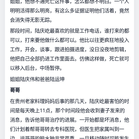
姐姐，他想不通死亡这件事，怎么都想不明白。一个人
明明活得那么明亮，有这么多证据证明他们活着，竟然
会消失得无影无踪。
那段时间，陆庆屹最喜欢的就是工作电话，谁打来的都
可以，打来要他做什么都可以。他比以往更疯狂地投入
工作，开会，谈事，跟进拍摄进度，没日没夜地剪辑，
他把自己全部扔进工作里面去。仿佛这样做，死亡就可
以移入后台，中场暂停。
姐姐陆庆伟和爸爸陆运坤
哥哥
在贵州老家料理妈妈后事的那几天，陆庆屹最害怕的时
间是每天晚上11点，那个时间段他会收到妻子发来的
消息，告诉他哥哥治疗的进展。一开始都是坏消息，他
们计划着帮哥哥转去专科医院，但医生把家属叫到一
边，说哥哥的脑水肿非常严重，一旦移动随时可能发生