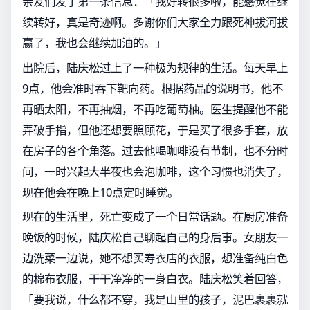
亲友们发了第一条信息：「我好转很多啦，能感觉在继
续转好，真是奇迹啊。多谢你们大家全力跟死神拔河拔
赢了，我也会继续加油的。」
出院后，陆庆松过上了一种极为规律的生活。每天早上
9点，他会准时吞下靶向药。根据药品的说明书，他不
再晒太阳，不再抽烟，不再吃葡萄柚。医生提醒他不能
弄破手指，但他还想要照顾花，于是买了很多手套，放
在房子的各个角落。过去他喝咖啡没有节制，也不分时
间，一时兴起大半夜也会泡咖啡，这个习惯也消失了，
现在他会在晚上10点定时睡觉。
现在的生活里，死亡变成了一个日常话题。在厨房准备
晚饭的时候，陆庆松自己聊起自己的身后事。女朋友一
边洗菜一边说，她不想买寿衣店的衣服，想准备纯白色
的棉布衣服，干干净净的一身白衣。陆庆松笑着回答，
「要我说，什么都不穿，我是山里的孩子，泥巴裹裹就