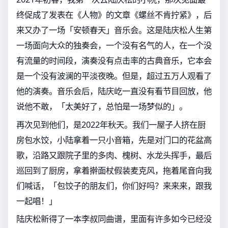
终促成了发表在《人物》的文章《螺丝不肯拧紧》，后
来又办了一场「安顿春天」音乐会。这是陆庆松人生第
一场面向大众的独奏会，一个没有名气的人，在一个没
有流量的时间段，演奏没有点击率的古典音乐，它本会
是一个没有波澜的平淡夜晚。但是，超过五万人观看了
他的演奏。音乐会后，陆庆屹一直没有看节目回放，他
说他不敢，「太美好了，总怕是一场梦似的」。
再次见到他们，是2022年秋天。我们一屋子人挤在厨
房包水饺，小陆拿着一只小音箱，先是对门口的花盆高
歌，沿路又跟院子里的多肉、槐树、水龙头挥手，最后
巡回到了厨房，拿着擀面杖假装麦克风，拖着尾音向我
们喊话，「包饺子的朋友们，你们好吗？来来来，跟我
一起唱！」
陆庆松新得了一本李叔同曲谱，里面有许多如今已经没