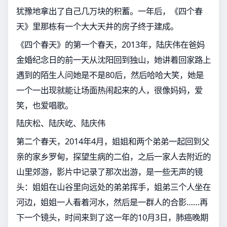
犹豫地拿出了自己几万块的积蓄。一年后，《四个春
天》里那栋有一个大大天井的房子终于建成。
《四个春天》的第一个春天，2013年，陆庆伟在爸妈
金婚纪念日的前一天从沈阳回到独山，她讲着回家路上
遇到的陌生人问她是不是80后，然后哈哈大笑，她是
一个一出现就能让场面热闹起来的人，很像妈妈，爱
笑，也爱唱歌。
陆庆松、陆庆屹、陆庆伟
第二个春天，2014年4月，姐姐和两个弟弟一起回到父
亲的家乡罗甸，探望生病的二伯，之后一家人去附近的
山里郊游，影片中记录了那次出游，是一些无声的镜
头：姐姐在山谷里向远处的弟弟挥手，姐弟三个人坐在
河边，姐姐一人看着河水，然后是一群人的合影……再
下一个镜头，时间来到了这一年的10月3日，肺癌晚期