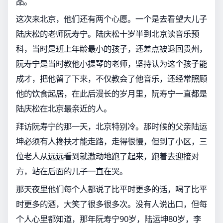
品。
这次来北京，他们还有两个心愿。一个是去看望大儿子
陆庆松的老师阮寿宁。陆庆松十岁半到北京读音乐预
科，当时是班上年龄最小的孩子，还差点被退回贵州，
阮寿宁是当时教他小提琴的老师，坚持认为这个孩子能
成才，把他留了下来，不仅教会了他音乐，还经常照顾
他的饮食起居，在此后漫长的岁月里，阮寿宁一直都是
陆庆松在北京最亲近的人。
拜访阮寿宁的那一天，北京特别冷。那时候的父亲陆运
坤必须有人搀扶才能走路，走得很慢，但到了小区，三
位老人从远远看到就激动地跑了起来，跑着去迎接对
方，站在后面的儿子一直在哭。
那天夜里他们每个人都说了比平时更多的话，喝了比平
时更多的酒，大笑了很多很多次。没有人说出口，但每
个人心里都知道，那年阮寿宁90岁，陆运坤80岁，李