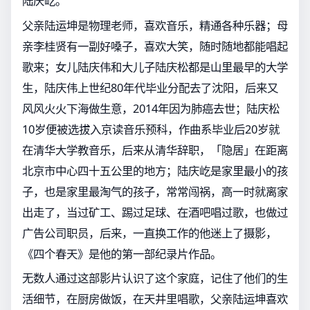
陆庆屹。
父亲陆运坤是物理老师，喜欢音乐，精通各种乐器；母
亲李桂贤有一副好嗓子，喜欢大笑，随时随地都能唱起
歌来；女儿陆庆伟和大儿子陆庆松都是山里最早的大学
生，陆庆伟上世纪80年代毕业分配去了沈阳，后来又
风风火火下海做生意，2014年因为肺癌去世；陆庆松
10岁便被选拔入京读音乐预科，作曲系毕业后20岁就
在清华大学教音乐，后来从清华辞职，「隐居」在距离
北京市中心四十五公里的地方；陆庆屹是家里最小的孩
子，也是家里最淘气的孩子，常常闯祸，高一时就离家
出走了，当过矿工、踢过足球、在酒吧唱过歌，也做过
广告公司职员，后来，一直换工作的他迷上了摄影，
《四个春天》是他的第一部纪录片作品。
无数人通过这部影片认识了这个家庭，记住了他们的生
活细节，在厨房做饭，在天井里唱歌，父亲陆运坤喜欢