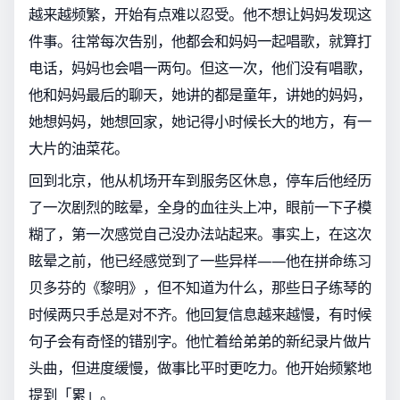
越来越频繁，开始有点难以忍受。他不想让妈妈发现这
件事。往常每次告别，他都会和妈妈一起唱歌，就算打
电话，妈妈也会唱一两句。但这一次，他们没有唱歌，
他和妈妈最后的聊天，她讲的都是童年，讲她的妈妈，
她想妈妈，她想回家，她记得小时候长大的地方，有一
大片的油菜花。
回到北京，他从机场开车到服务区休息，停车后他经历
了一次剧烈的眩晕，全身的血往头上冲，眼前一下子模
糊了，第一次感觉自己没办法站起来。事实上，在这次
眩晕之前，他已经感觉到了一些异样——他在拼命练习
贝多芬的《黎明》，但不知道为什么，那些日子练琴的
时候两只手总是对不齐。他回复信息越来越慢，有时候
句子会有奇怪的错别字。他忙着给弟弟的新纪录片做片
头曲，但进度缓慢，做事比平时更吃力。他开始频繁地
提到「累」。