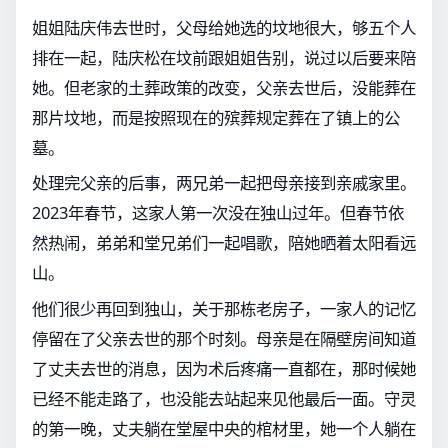
姐姐陆庆伟去世时，父母给她选的坟地很大，够五个人
排在一起，陆庆松在坟前跟姐姐告别，说过以后要来陪
她。但老家的土葬政策的改变，父亲去世后，没能葬在
那片坟地，而是按照现在的殡葬规定葬在了镇上的公
墓。
处理完父亲的后事，两兄弟一起把母亲接到亲戚家里。
2023年春节，这家人第一次没在独山过年。但春节依
然热闹，弟弟和堂兄弟们一起唱歌，陪她晒着太阳看远
山。
他们很少再回到独山，关于那栋老房子，一家人的记忆
停留在了父亲去世的那个时刻。母亲是在隔壁房间知道
了丈夫去世的消息，因为术后疼痛一直都在，那时候她
已经不能走路了，也没能去站起来见他最后一面。守灵
的第一晚，丈夫躺在堂屋中央的棺材里，她一个人躺在