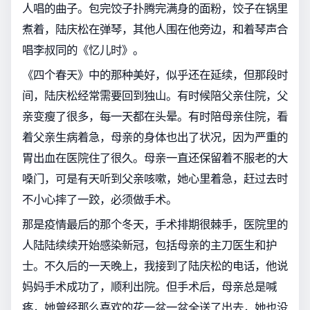
人唱的曲子。包完饺子扑腾完满身的面粉，饺子在锅里
煮着，陆庆松在弹琴，其他人围在他旁边，和着琴声合
唱李叔同的《忆儿时》。
《四个春天》中的那种美好，似乎还在延续，但那段时
间，陆庆松经常需要回到独山。有时候陪父亲住院，父
亲变瘦了很多，每一天都在头晕。有时陪母亲住院，看
着父亲生病着急，母亲的身体也出了状况，因为严重的
胃出血在医院住了很久。母亲一直还保留着不服老的大
嗓门，可是有天听到父亲咳嗽，她心里着急，赶过去时
不小心摔了一跤，必须做手术。
那是疫情最后的那个冬天，手术排期很棘手，医院里的
人陆陆续续开始感染新冠，包括母亲的主刀医生和护
士。不久后的一天晚上，我接到了陆庆松的电话，他说
妈妈手术成功了，顺利出院。但手术后，母亲总是喊
疼，她曾经那么喜欢的花一盆一盆全送了出去，她也没