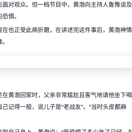
态面对观众。但一档节目中，黄渤向主持人鲁豫谈及
的恐惧。
现在也正受此病折磨，在讲述完这件事后，黄渤神情
豫。
至在黄渤回家时，父亲非常尴尬且客气地请他坐下喝
己记得一般，说儿子是“老战友”。“当时头皮都麻