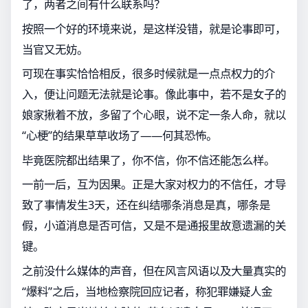
了，两者之间有什么联系吗？
按照一个好的环境来说，是这样没错，就是论事即可，
当官又无妨。
可现在事实恰恰相反，很多时候就是一点点权力的介
入，便让问题无法就是论事。像此事中，若不是女子的
娘家揪着不放，多留了个心眼，说不定一条人命，就以
“心梗”的结果草草收场了——何其恐怖。
毕竟医院都出结果了，你不信，你不信还能怎么样。
一前一后，互为因果。正是大家对权力的不信任，才导
致了事情发生3天，还在纠结哪条消息是真，哪条是
假，小道消息是否可信，又是不是通报里故意遗漏的关
键。
之前没什么媒体的声音，但在风言风语以及大量真实的
“爆料”之后，当地检察院回应记者，称犯罪嫌疑人金