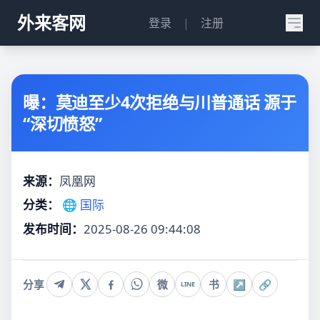
外来客网
登录
|
注册
曝：莫迪至少4次拒绝与川普通话 源于
“深切愤怒”
来源：
凤凰网
分类：
🌐 国际
发布时间：
2025-08-26 09:44:08
分享
微
书
↗
🔗
LINE