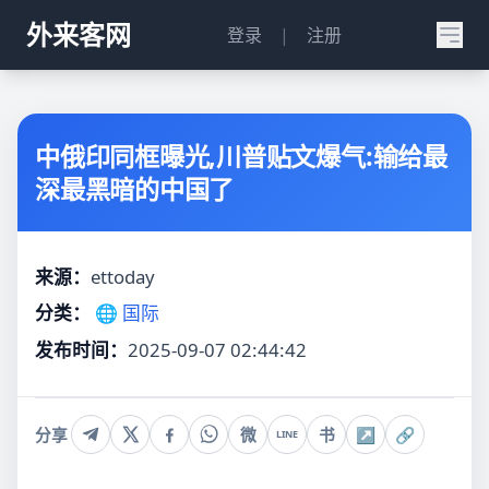
外来客网
登录
|
注册
中俄印同框曝光,川普贴文爆气:输给最
深最黑暗的中国了
来源：
ettoday
分类：
🌐 国际
发布时间：
2025-09-07 02:44:42
分享
微
书
↗
🔗
LINE