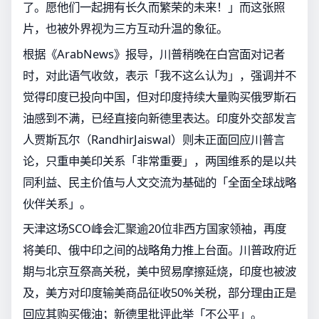
了。愿他们一起拥有长久而繁荣的未来！」而这张照
片，也被外界视为三方互动升温的象征。
根据《ArabNews》报导，川普稍晚在白宫面对记者
时，对此语气收敛，表示「我不这么认为」，强调并不
觉得印度已投向中国，但对印度持续大量购买俄罗斯石
油感到不满，已经直接向新德里表达。印度外交部发言
人贾斯瓦尔（RandhirJaiswal）则未正面回应川普言
论，只重申美印关系「非常重要」，两国维系的是以共
同利益、民主价值与人文交流为基础的「全面全球战略
伙伴关系」。
天津这场SCO峰会汇聚逾20位非西方国家领袖，再度
将美印、俄中印之间的战略角力推上台面。川普政府近
期与北京互祭高关税，美中贸易摩擦延烧，印度也被波
及，美方对印度输美商品征收50%关税，部分理由正是
回应其购买俄油；新德里批评此举「不公平」。