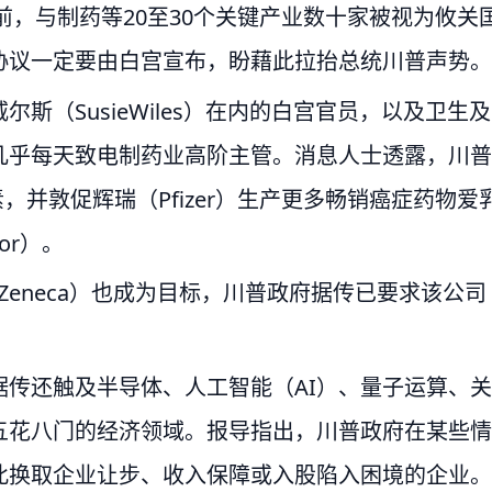
前，与制药等20至30个关键产业数十家被视为攸关
协议一定要由白宫宣布，盼藉此拉抬总统川普声势。
斯（SusieWiles）在内的白宫官员，以及卫生及
几乎每天致电制药业高阶主管。消息人士透露，川普
岛素，并敦促辉瑞（Pfizer）生产更多畅销癌症药物爱
or）。
aZeneca）也成为目标，川普政府据传已要求该公司
传还触及半导体、人工智能（AI）、量子运算、关
五花八门的经济领域。报导指出，川普政府在某些情
此换取企业让步、收入保障或入股陷入困境的企业。