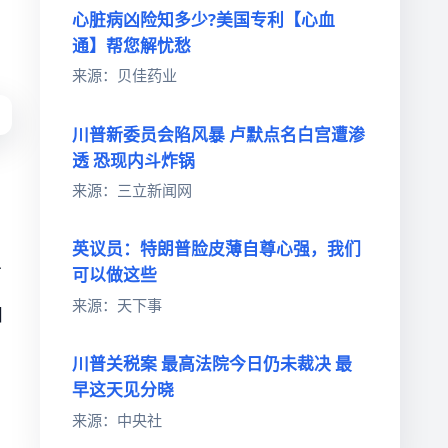
心脏病凶险知多少?美国专利【心血
通】帮您解忧愁
来源：贝佳药业
川普新委员会陷风暴 卢默点名白宫遭渗
透 恐现内斗炸锅
来源：三立新闻网
）
英议员：特朗普脸皮薄自尊心强，我们
才
可以做这些
来源：天下事
白
川普关税案 最高法院今日仍未裁决 最
早这天见分晓
来源：中央社