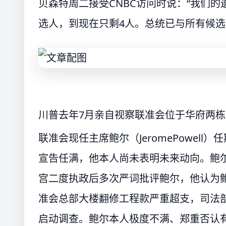
贝森特周二接受CNBC访问时说：“我们的
选人，到现在只剩4人。总统已与所有候选
川普去年7月亲自视察联准会位于华府两
联准会现任主席鲍尔（JeromePowell
宣告任满，他本人尚未表明未来动向。鲍尔
宫二度执政后多次严词批评鲍尔，他认为
准会总部大楼翻修工程款严重超支，司法
启动调查。鲍尔本人极度不满、郑重否认