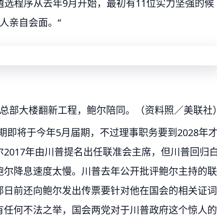
遴选程序从去年9月开始，最初有11位实力坚强的候
人亲自会面。”
栋总部大楼翻新工程，鲍尔陪同。（资料照／美联社
）任期即将于今年5月届期，不过理事职务要到2028年
2017年由川普提名出任联准会主席，但川普回归
鲍尔降息速度太慢。川普去年公开批评鲍尔主持的联
部日前还向鲍尔发出传票要针对他在国会的相关证词
有任何不法之举，国会两党对于川普政府这个惊人的