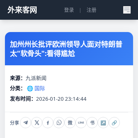
外来客网
登录
|
注册
加州州长批评欧洲领导人面对特朗普
太"软骨头":看得尴尬
来源：
九派新闻
分类：
🌐 国际
发布时间：
2026-01-20 23:14:44
分享
微
书
↗
🔗
LINE