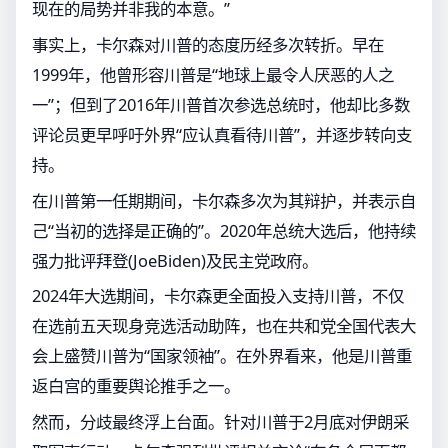
现在的局势并非我的本意。”
事实上，卡尔森对川普的态度历经多次转折。早在
1999年，他曾形容川普是“地球上最令人厌恶的人之
一”；但到了2016年川普首次参选总统时，他却比多数
评论员更早呼吁外界“应认真看待川普”，并逐步转向支
持。
在川普第一任期期间，卡尔森多次为其辩护，并表示自
己“当初的选择是正确的”。2020年总统大选后，他持续
强力批评拜登(JoeBiden)及民主党政府。
2024年大选期间，卡尔森更全面投入支持川普，不仅
在选前五天现身竞选活动助阵，也在共和党全国代表大
会上盛赞川普为“国家领袖”。在外界看来，他是川普重
返白宫的重要舆论推手之一。
然而，分歧最终浮上台面。针对川普于2月底对伊朗采