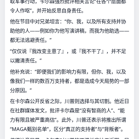
取军事行动，卡尔森强烈批评相关言论“在各个层面都
令人作呕”，并开始反思自身责任。
他在节目中对兄弟坦言：“你、我，以及所有支持并协
助他的人——例如你为他写演讲稿，而我为他助选——
都无法逃避责任。”
“仅仅说『我改变主意了』，或『我不干了』，并不足
以撇清责任。”
他补充说：“即便我们的影响力有限，但你、我，以及
像我们一样的数百万支持者，都是造成今天局势的一部
分原因。”
在卡尔森公开反省之际，川普则选择与其切割。他近日
在社群媒体发文，批评卡尔森是“没有智商的人”、“能
力有限且被严重高估”。此外，川普还表示将推出所谓
“MAGA甄别名单”，区分“真正的支持者”与“背叛者”。