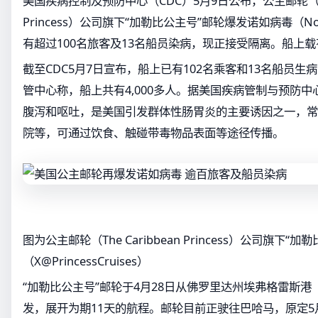
美国疾病控制及预防中心（CDC）5月9日公布，公主邮轮（The 
Princess）公司旗下“加勒比公主号”邮轮爆发诺如病毒（No
有超过100名旅客及13名船员染病，现正接受隔离。船上载有
截至CDC5月7日宣布，船上已有102名乘客和13名船员
管中心称，船上共有4,000多人。据美国疾病管制与预防
腹泻和呕吐，是美国引发群体性肠胃炎的主要诱因之一，常
院等，可通过饮食、触碰带毒物品表面等途径传播。
图为公主邮轮（The Caribbean Princess）公司旗下“
（X@PrincessCruises）
“加勒比公主号”邮轮于4月28日从佛罗里达州埃弗格雷斯港（Port
发，展开为期11天的航程。邮轮目前正驶往巴哈马，原定5月