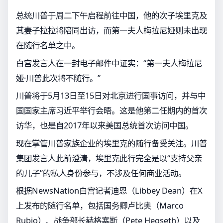
总统川普于周二下午启程前往中国，他的次子埃里克及
其妻子拉拉将陪同出访，而第一夫人梅拉尼娅则未出现
在随行名单之中。
白宫发言人在一封电子邮件中证实：“第一夫人梅拉尼
娅·川普此次将不随行。”
川普将于5月13日至15日对北京进行国事访问，并与中
国国家主席习近平举行会晤。这是他第二任期内的首次
访华，也是自2017年以来美国总统首次访问中国。
现在掌管川普家族企业的埃里克的随行备受关注。川普
集团发言人此前澄清，埃里克此行完全是以“支持父亲
的儿子”的私人身份参与，不涉及任何商业活动。
根据NewsNation白宫记者迪恩（Libbey Dean）在X
上发布的随行名单，包括国务卿卢比奥（Marco
Rubio）、战争部长赫格塞斯（Pete Hegseth）以及