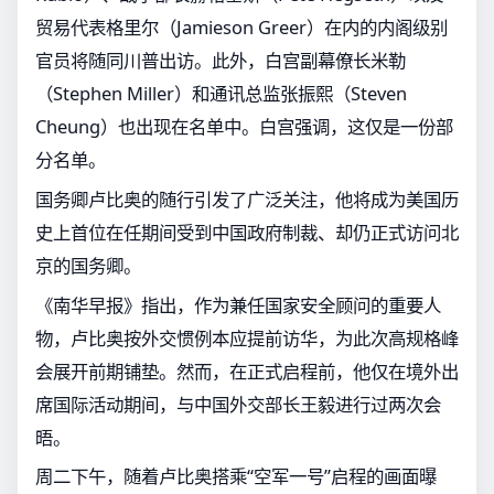
贸易代表格里尔（Jamieson Greer）在内的内阁级别
官员将随同川普出访。此外，白宫副幕僚长米勒
（Stephen Miller）和通讯总监张振熙（Steven
Cheung）也出现在名单中。白宫强调，这仅是一份部
分名单。
国务卿卢比奥的随行引发了广泛关注，他将成为美国历
史上首位在任期间受到中国政府制裁、却仍正式访问北
京的国务卿。
《南华早报》指出，作为兼任国家安全顾问的重要人
物，卢比奥按外交惯例本应提前访华，为此次高规格峰
会展开前期铺垫。然而，在正式启程前，他仅在境外出
席国际活动期间，与中国外交部长王毅进行过两次会
晤。
周二下午，随着卢比奥搭乘“空军一号”启程的画面曝