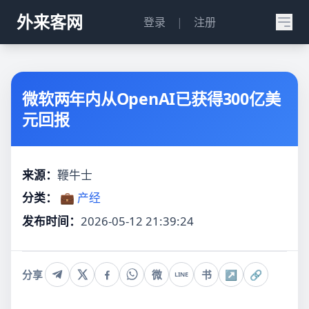
外来客网
登录
|
注册
微软两年内从OpenAI已获得300亿美
元回报
来源：
鞭牛士
分类：
💼 产经
发布时间：
2026-05-12 21:39:24
分享
微
书
↗
🔗
LINE