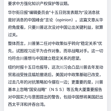
要求中方强化知识产权保护等议题。
华尔街日报“编辑委员会”十五日则发表题为“没消息就
是好消息的中国峰会”言论（opinion）。这篇文章从华
府角度看，只要川普这次没对中国让出关键利益，就算
过关。
整体而言，川普第二任对中政策似乎转向“稳定关系”优
先，试图视习近平为合作对象、而非战略对手。这一切
均符合川普想与中国建立稳定关系的愿望。
纽约时报十五日也报导，这次川习会凸显川普去年发动
贸易战受挫且尴尬撤退后，美国对中政策基础已改变，
过去几年的对抗策略如今摆在一边；更重要的是，川普
基本上忽略“国安战略”（ＮＳＳ）等五角大厦重要报告
对中国实力与意图提出的警告，包括中国想将美国赶出
西太平洋和并吞台湾。