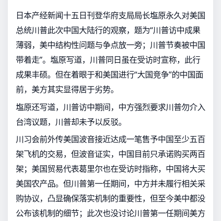
日本产经新闻十五日刊登华府支局局长塩原永久对美国
总统川普此次中国大陆行的观察，题为“川普访中成果
薄弱，美中结构性问题与争点放一旁；川普节奏被中国
带着走”。塩原写道，川普同日虽在受访时宣称，此行
成果丰硕。但在着眼于和美国进行“大国竞争”的中国面
前，美方其实显得居于劣势。
塩原还写道，川普访中期间，中方强烈要求川普勿介入
台湾议题，川普却未予以反驳。
川习会前外传美国波音接近达成一笔售予中国至少五百
架飞机的交易，但波音证实，中国目前只承诺购买两百
架；美国贸易代表葛里尔也在受访时指称，中国将大买
美国农产品。但川普第一任期间，中方并未履行相关采
购协议，凸显确保落实机制的重要性，但至今美中都没
公布该机制的细节；此次也没讨论川普第一任期间美方