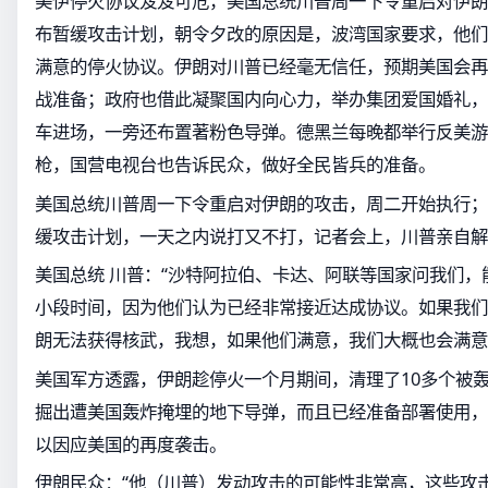
美伊停火协议岌岌可危，美国总统川普周一下令重启对伊朗
布暂缓攻击计划，朝令夕改的原因是，波湾国家要求，他们
满意的停火协议。伊朗对川普已经毫无信任，预期美国会再
战准备；政府也借此凝聚国内向心力，举办集团爱国婚礼，
车进场，一旁还布置著粉色导弹。德黑兰每晚都举行反美游
枪，国营电视台也告诉民众，做好全民皆兵的准备。
美国总统川普周一下令重启对伊朗的攻击，周二开始执行；
缓攻击计划，一天之内说打又不打，记者会上，川普亲自解
美国总统 川普：“沙特阿拉伯、卡达、阿联等国家问我们
小段时间，因为他们认为已经非常接近达成协议。如果我们
朗无法获得核武，我想，如果他们满意，我们大概也会满意
美国军方透露，伊朗趁停火一个月期间，清理了10多个被
掘出遭美国轰炸掩埋的地下导弹，而且已经准备部署使用，
以因应美国的再度袭击。
伊朗民众：“他（川普）发动攻击的可能性非常高，这些攻