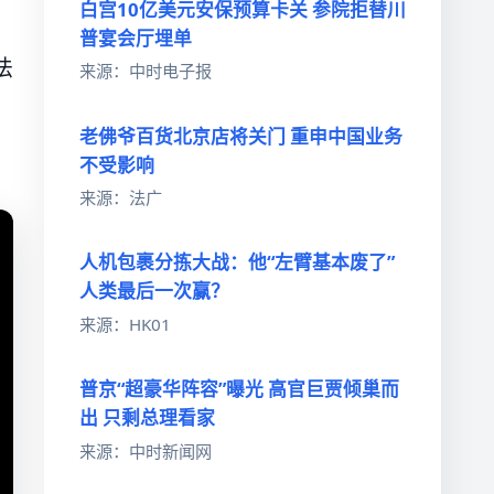
白宫10亿美元安保预算卡关 参院拒替川
普宴会厅埋单
法
来源：中时电子报
老佛爷百货北京店将关门 重申中国业务
不受影响
来源：法广
人机包裹分拣大战：他“左臂基本废了”
人类最后一次赢？
来源：HK01
普京“超豪华阵容”曝光 高官巨贾倾巢而
出 只剩总理看家
来源：中时新闻网