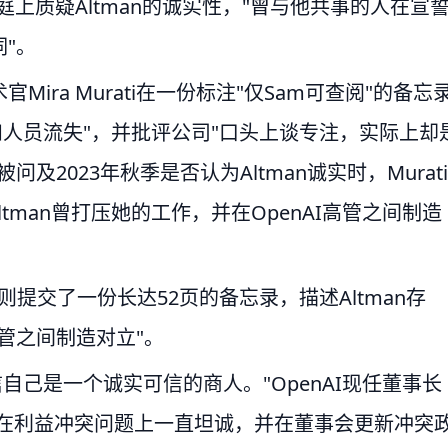
庭上质疑Altman的诚实性，"曾与他共事的人在宣
"。
ra Murati在一份标注"仅Sam可查阅"的备忘
乱和人员流失"，并批评公司"口头上谈专注，实际上却
2023年秋季是否认为Altman诚实时，Murati
tman曾打压她的工作，并在OpenAI高管之间制造
ver则提交了一份长达52页的备忘录，描述Altman存
管之间制造对立"。
信自己是一个诚实可信的商人。"OpenAI现任董事长
ltman在利益冲突问题上一直坦诚，并在董事会更新冲突