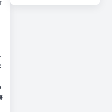
于
，
事
记
单
每