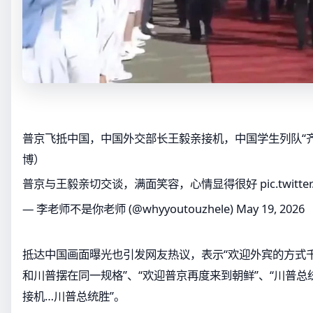
普京飞抵中国，中国外交部长王毅亲接机，中国学生列队“
博）
普京与王毅亲切交谈，满面笑容，心情显得很好
pic.twitt
— 李老师不是你老师 (@whyyoutouzhele)
May 19, 2026
抵达中国画面曝光也引发网友热议，表示“欢迎外宾的方式千
和川普摆在同一规格”、“欢迎普京再度来到朝鲜”、“川普
接机…川普总统胜”。