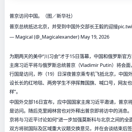
普京访问中国。（图／新华社）
普京总统抵达北京，并受到中国外交部长王毅的迎接
pic.t
— Magical (@_Magicalexander)
May 19, 2026
为期两天的美中“川习会”才于15日落幕，中国和俄罗斯官方
主席习近平将与俄罗斯总统普京（Vladimir Putin）将会
行国是访问，昨（19）日深夜普京乘专机飞抵北京，中国
设长长的红地毯、两旁学生不停挥舞国旗、喊口号，网友也
样”。
中国外交部16日宣布，应中国国家主席习近平邀请，普京将
是访问。随后克里姆林宫也对外释出普京即将访中的消息。
京将与习近平讨论如何“进一步加强莫斯科与北京之间的全
双方将就国际及区域重大议题交换意见，并在会谈结束后签