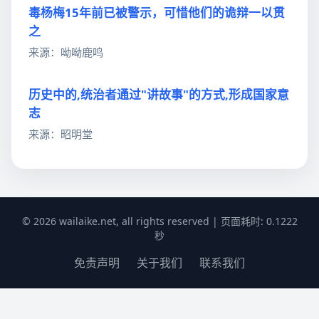
毒杨梅15年前已被警示，可惜他们的诡辩一以贯
之
来源：呦呦鹿鸣
历史中的,统治者通过"讲故事"的方式,形成国家意
志
来源：昭明堂
© 2026 wailaike.net, all rights reserved | 页面耗时: 0.1222
秒
免责声明
关于我们
联系我们