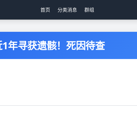
首页
分类消息
群组
近1年寻获遗骸！死因待查