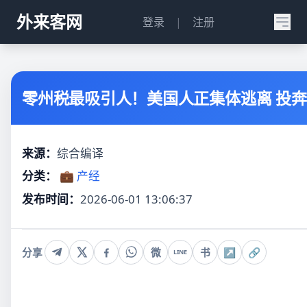
外来客网
登录
|
注册
零州税最吸引人！美国人正集体逃离 投
来源：
综合编译
分类：
💼 产经
发布时间：
2026-06-01 13:06:37
分享
微
书
↗
🔗
LINE