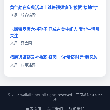
黄仁勋在庆典活动上跳舞视频疯传 被赞“接地气”
来源：综合编译
卡斯特罗家六指孙子 已成古美中间人 奢华生活引
关注
来源：译言网
杨鹤通遭德云社撤职 疑因一句“针砭时弊”惹风波
来源：时事述评
© 2026 wailaike.net, all rights reserved | 页面耗时: 0.4055
秒
免责声明
关于我们
联系我们