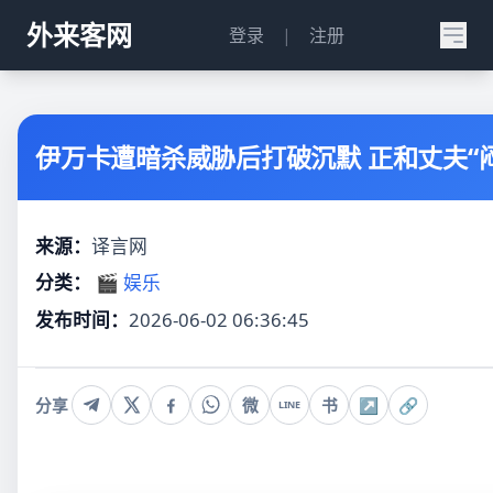
外来客网
登录
|
注册
伊万卡遭暗杀威胁后打破沉默 正和丈夫“
来源：
译言网
分类：
🎬 娱乐
发布时间：
2026-06-02 06:36:45
分享
微
书
↗
🔗
LINE