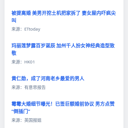
被提离婚 美男开挖土机把家拆了 妻女屋内吓疯尖
叫
来源：ETtoday
玛丽莲梦露百岁诞辰 加州千人扮女神经典造型致
敬
来源：HK01
黄仁勋，成了河南老乡最爱的男人
来源：有意思报告
霉霉大婚细节曝光！已签巨额婚前协议 男方点赞
“倒插门”
来源：英国报姐