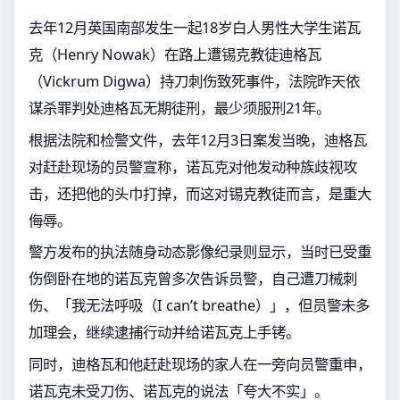
去年12月英国南部发生一起18岁白人男性大学生诺瓦
克（Henry Nowak）在路上遭锡克教徒迪格瓦
（Vickrum Digwa）持刀刺伤致死事件，法院昨天依
谋杀罪判处迪格瓦无期徒刑，最少须服刑21年。
根据法院和检警文件，去年12月3日案发当晚，迪格瓦
对赶赴现场的员警宣称，诺瓦克对他发动种族歧视攻
击，还把他的头巾打掉，而这对锡克教徒而言，是重大
侮辱。
警方发布的执法随身动态影像纪录则显示，当时已受重
伤倒卧在地的诺瓦克曾多次告诉员警，自己遭刀械刺
伤、「我无法呼吸（I can’t breathe）」，但员警未多
加理会，继续逮捕行动并给诺瓦克上手铐。
同时，迪格瓦和他赶赴现场的家人在一旁向员警重申，
诺瓦克未受刀伤、诺瓦克的说法「夸大不实」。