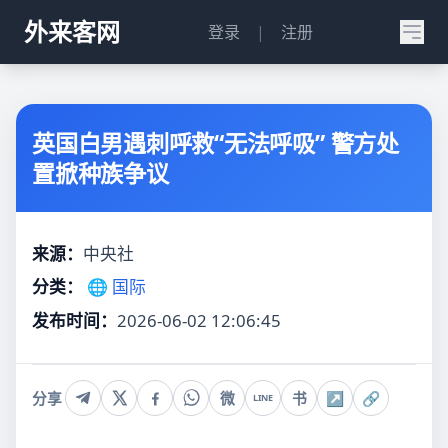
外来客网
登录
|
注册
英国白男遇刺呼救“无法呼吸” 警方处
置掀种族争议
来源：
中央社
分类：
🌐 国际
发布时间：
2026-06-02 12:06:45
分享
微
书
↗
🔗
LINE