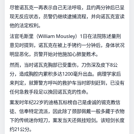
尽管诺瓦克一再表示自己无法呼吸，且约两分钟后已呈
现无反应状态，员警仍继续逮捕流程，并向诺瓦克宣读
他的法定权利。
法官毛斯里（William Mousley）1日在法院陈述量刑
意见时提到，诺瓦克在被上手铐约一分钟后，身体状况
明显恶化，员警开始对他施加心肺复甦术。
然而，当时诺瓦克胸部已受重伤，刀伤深及皮下8公
分，造成胸腔内累积多达1200毫升出血。病理学家后
来判定，就算警方呼叫的救护车当时即刻赶到，已没有
任何急救手段足以挽回诺瓦克的性命。
案发时年纪22岁的迪格瓦标榜自己是虔诚的锡克教信
徒、信奉特定流派，因此除了颈部佩戴一般多藏于衣物
下的传统迷你短刀，案发当天还佩挂短剑。该短剑长度
约21公分。