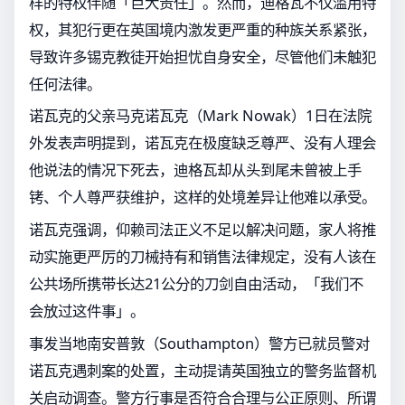
样的特权伴随「巨大责任」。然而，迪格瓦不仅滥用特
权，其犯行更在英国境内激发更严重的种族关系紧张，
导致许多锡克教徒开始担忧自身安全，尽管他们未触犯
任何法律。
诺瓦克的父亲马克诺瓦克（Mark Nowak）1日在法院
外发表声明提到，诺瓦克在极度缺乏尊严、没有人理会
他说法的情况下死去，迪格瓦却从头到尾未曾被上手
铐、个人尊严获维护，这样的处境差异让他难以承受。
诺瓦克强调，仰赖司法正义不足以解决问题，家人将推
动实施更严厉的刀械持有和销售法律规定，没有人该在
公共场所携带长达21公分的刀剑自由活动，「我们不
会放过这件事」。
事发当地南安普敦（Southampton）警方已就员警对
诺瓦克遇刺案的处置，主动提请英国独立的警务监督机
关启动调查。警方行事是否符合合理与公正原则、所谓