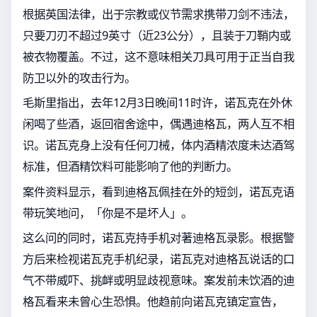
根据英国法律，出于宗教或仪节需求携带刀剑不违法，
只要刀刃不超过9英寸（近23公分），且装于刀鞘内或
被衣物覆盖。不过，这不意味相关刀具可用于正当自我
防卫以外的攻击行为。
毛斯里指出，去年12月3日晚间11时许，诺瓦克在外休
闲喝了些酒，返回宿舍途中，偶遇迪格瓦，两人互不相
识。诺瓦克身上没有任何刀械，体内酒精浓度未达酒驾
标准，但酒精饮料可能影响了他的判断力。
案件资料显示，看到迪格瓦佩挂在外的短剑，诺瓦克语
带玩笑地问，「你是不是坏人」。
这么问的同时，诺瓦克持手机对著迪格瓦录影。根据警
方后来检视诺瓦克手机纪录，诺瓦克对迪格瓦说话的口
气不带威吓、挑衅或明显歧视意味。案发前未饮酒的迪
格瓦看来未曾心生恐惧。他趋前向诺瓦克镇定宣告，