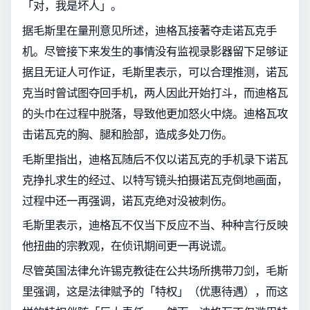
「对，我是坏人」。
据毛斯里在量刑意见所述，迪格瓦接著夺走诺瓦克手
机。尽管接下来发生的事情没有监视录影器留下足够证
据且无证人可作证，毛斯里表示，可以合理推测，诺瓦
克当时曾试图夺回手机，两人因此开始打斗，而迪格瓦
的头巾在过程中脱落，导致他更加怒火中烧。迪格瓦攻
击诺瓦克的胸、腿和脸部，造成多处刀伤。
毛斯里指出，迪格瓦随后不仅以诺瓦克的手机录下诺瓦
克挣扎求生的经过、以特写镜头拍摄诺瓦克倒地画面，
过程中还一再强调，诺瓦克绝对没被刺伤。
毛斯里表示，迪格瓦不仅当下反应不当、种种言行反映
他扭曲的宗教观，在侦讯期间更一再说谎。
尽管英国法律允许锡克教徒在公共场所携带刀剑，毛斯
里强调，这是法律赋予的「特权」（优惠待遇），而这